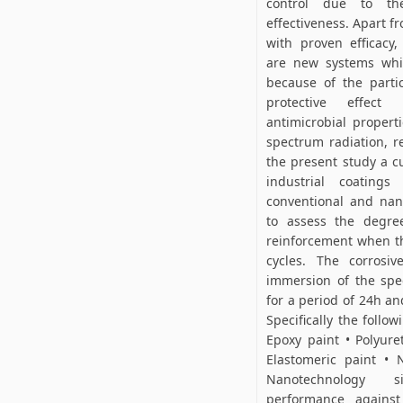
control due to th
effectiveness. Apart f
with proven efficacy,
are new systems whic
because of the parti
protective effect 
antimicrobial properti
spectrum radiation, r
the present study a c
industrial coatings
conventional and nan
to assess the degree
reinforcement when th
cycles. The corrosiv
immersion of the spe
for a period of 24h an
Specifically the follo
Epoxy paint • Polyure
Elastomeric paint • 
Nanotechnology s
performance against