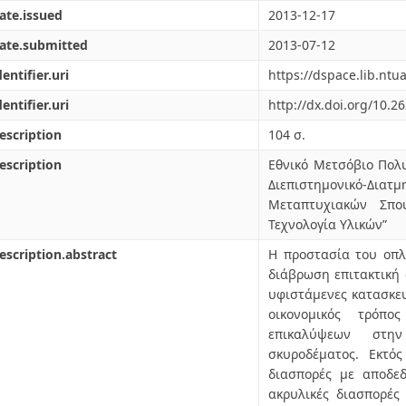
ate.issued
2013-12-17
ate.submitted
2013-07-12
dentifier.uri
https://dspace.lib.nt
dentifier.uri
http://dx.doi.org/10.2
escription
104 σ.
escription
Εθνικό Μετσόβιο Πολυ
Διεπιστημονικό
Μεταπτυχιακών Σπου
Τεχνολογία Υλικών”
escription.abstract
Η προστασία του οπλ
διάβρωση επιτακτική 
υφιστάμενες κατασκευ
οικονομικός τρόπ
επικαλύψεων στην
σκυροδέματος. Εκτός
διασπορές με αποδεδ
ακρυλικές διασπορές