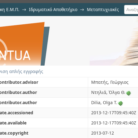
κη Ε.Μ.Π.
→
Ιδρυματικό Αποθετήριο
→
Μεταπτυχιακές
 τσιμεντοκονιάματος με οργανι
βρωτικό περιβάλλον
ιση απλής εγγραφής
ontributor.advisor
Μπατής, Γεώργιος
ontributor.author
Ντηλιά, Όλγα Θ.
ontributor.author
Dilia, Olga T.
ate.accessioned
2013-12-17T09:45:40Z
ate.available
2013-12-17T09:45:40Z
ate.copyright
2013-07-12