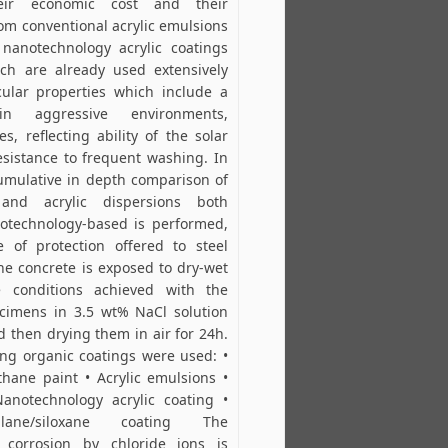
eir economic cost and their
rom conventional acrylic emulsions
 nanotechnology acrylic coatings
h are already used extensively
cular properties which include a
in aggressive environments,
es, reflecting ability of the solar
esistance to frequent washing. In
umulative in depth comparison of
 and acrylic dispersions both
otechnology-based is performed,
 of protection offered to steel
e concrete is exposed to dry-wet
e conditions achieved with the
cimens in 3.5 wt% NaCl solution
d then drying them in air for 24h.
wing organic coatings were used: •
thane paint • Acrylic emulsions •
Nanotechnology acrylic coating •
ilane/siloxane coating The
 corrosion by chloride ions is