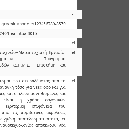
-
ua.gr/xmlui/handle/123456789/8570
6240/heal.ntua.3015
el
τεχνείο--Μεταπτυχιακή Εργασία.
el
-Διατμηματικό Πρόγραμμα
δών (Δ.Π.Μ.Σ.) “Επιστήμη και
ισμού του σκυροδέματος από τη
el
ανάγκη τόσο για νέες όσο και για
ές και ο πλέον συνηθισμένος και
ος είναι η χρήση οργανικών
 εξωτερική επιφάνεια του
 από τις συμβατικές ακρυλικές
ειγμένη αποτελεσματικότητα, οι
 νανοτεχνολογίας αποτελούν νέα