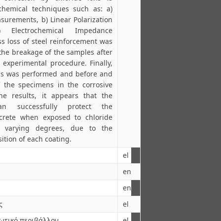
ochemical techniques such as: a)
asurements, b) Linear Polarization
 Electrochemical Impedance
s loss of steel reinforcement was
the breakage of the samples after
 experimental procedure. Finally,
ings was performed and before and
f the specimens in the corrosive
e results, it appears that the
an successfully protect the
crete when exposed to chloride
o varying degrees, due to the
tion of each coating.
el
en
en
ς
el
ωτικό περιβάλλον
el