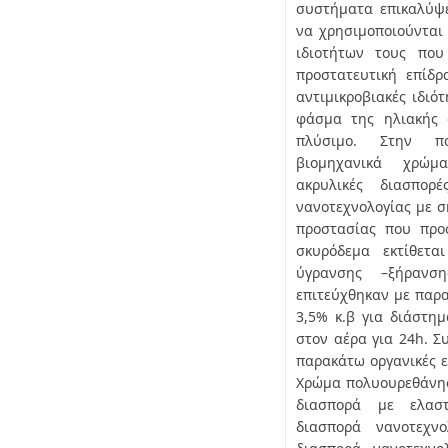
συστήματα επικαλύψε
να χρησιμοποιούνται 
ιδιοτήτων τους που
προστατευτική επίδρ
αντιμικροβιακές ιδιό
φάσμα της ηλιακής 
πλύσιμο. Στην πα
βιομηχανικά χρώμ
ακρυλικές διασπορ
νανοτεχνολογίας με σ
προστασίας που προ
σκυρόδεμα εκτίθετα
ύγρανσης –ξήρανση
επιτεύχθηκαν με παρα
3,5% κ.β για διάστημ
στον αέρα για 24h. Σ
παρακάτω οργανικές ε
Χρώμα πολυουρεθάνης 
διασπορά με ελαστ
διασπορά νανοτεχνο