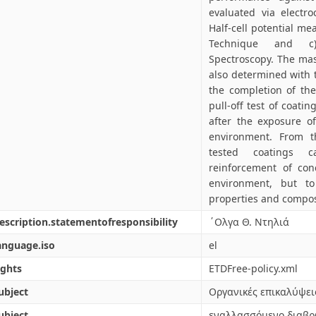
evaluated via electr
Half-cell potential me
Technique and c)
Spectroscopy. The mas
also determined with 
the completion of the
pull-off test of coat
after the exposure o
environment. From th
tested coatings c
reinforcement of con
environment, but t
properties and composi
escription.statementofresponsibility
΄Ολγα Θ. Ντηλιά
anguage.iso
el
ights
ETDFree-policy.xml
ubject
Οργανικές επικαλύψει
ubject
εναλλασσόμενο διαβρ