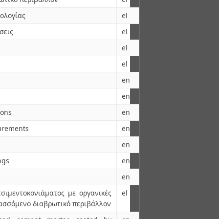
ολογίας
el
σεις
el
el
el
en
en
ions
en
urements
en
en
ngs
en
en
σιμεντοκονιάματος με οργανικές
el
ασσόμενο διαβρωτικό περιβάλλον