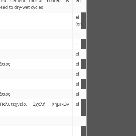
orced cement mortar coated by
en
sed to dry-wet cycles
el
(en)
-
-
el
άτιος
el
el
el
άτιος
el
Πολυτεχνείο. Σχολή Χημικών
el
-
-