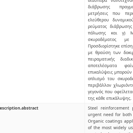
διασπορά νανοτεχνο
διάβρωσης πραγμα
μετρήσεις που περ
ελεύθερου δυναμικο
ρεύματος διάβρωσης
πόλωσης και γ) Μ
σκυροδέματος με 
Προσδιορίστηκε επίση
με θραύση των δοκι
πειραματικής διαδ
αποτελέσματα φαί
επικαλύψεις μπορούν
οπλισμό του σκυροδ
περιβάλλον χλωριόντ
γεγονός που οφείλετα
της κάθε επικάλυψης.
escription.abstract
Steel reinforcement 
urgent need for both 
Organic coatings appl
of the most widely us