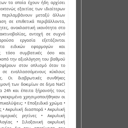
ων τα οποία έχουν ήδη αρχίσει
εκτενώς εξαιτίας των ιδιαίτερων
 περιλαμβάνουν μεταξύ άλλων
αση σε επιθετικά περιβάλλοντα,
τητες, ανακλαστική ικανότητα στο
ακτινοβολίας, αντοχή σε συχνό
ρούσα εργασία εξετάζονται
ατα ειδικών εφαρμογών και
ές τόσο συμβατικές όσο και
κοπό την αξιολόγηση του βαθμού
σφέρουν στον οπλισμό όταν το
ι σε εναλλασσόμενους κύκλους
ς. Οι διαβρωτικές συνθήκες
μονή των δοκιμίων σε δ/μα NaCl
α 24h και έπειτα ξήρανσής τους
υγκεκριμένα χρησιμοποιήθηκαν οι
πικαλύψεις: • Εποξειδικό χρώμα •
• Ακρυλική διασπορά • Ακρυλική
ομερικές ρητίνες • Ακρυλική
λογίας • Σιλοξανική ακρυλική