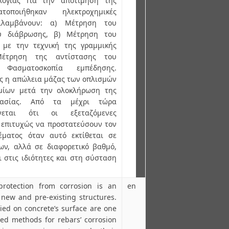
λογίας Για την αποτίμηση της
τοποιήθηκαν ηλεκτροχημικές
ιλαμβάνουν: α) Μέτρηση του
ύ διάβρωσης, β) Μέτρηση του
 με την τεχνική της γραμμικής
έτρηση της αντίστασης του
Φασματοσκοπία εμπέδησης.
ς η απώλεια μάζας των οπλισμών
μίων μετά την ολοκλήρωση της
ικασίας. Από τα μέχρι τώρα
νεται ότι οι εξεταζόμενες
 επιτυχώς να προστατεύσουν τον
έματος όταν αυτό εκτίθεται σε
ων, αλλά σε διαφορετικό βαθμό,
ι στις ιδιότητες και στη σύσταση
protection from corrosion is an
en
new and pre-existing structures.
ied on concrete’s surface are one
ed methods for rebars’ corrosion