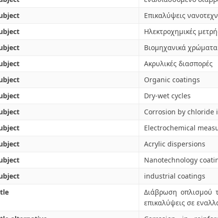
ubject
Επικαλύψεις νανοτεχν
ubject
Ηλεκτροχημικές μετρή
ubject
Βιομηχανικά χρώματα
ubject
Ακρυλικές διασπορές
ubject
Organic coatings
ubject
Dry-wet cycles
ubject
Corrosion by chloride 
ubject
Electrochemical meas
ubject
Acrylic dispersions
ubject
Nanotechnology coati
ubject
industrial coatings
tle
Διάβρωση οπλισμού τ
επικαλύψεις σε εναλλ