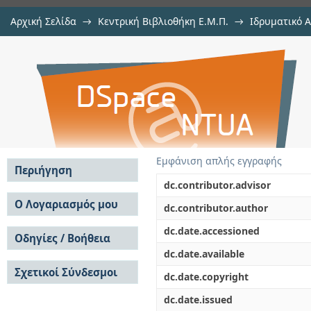
Αρχική Σελίδα
→
Κεντρική Βιβλιοθήκη Ε.Μ.Π.
→
Ιδρυματικό 
Behavior of reinforced concrete wa
Εργασίες
→
Εμφάνιση Τεκμηρίου
Αποθετήριο DSpace/Manakin
Εμφάνιση απλής εγγραφής
Περιήγηση
dc.contributor.advisor
Σε όλο το DSpace
Ο Λογαριασμός μου
dc.contributor.author
Κοινότητες & Συλλογές
Σύνδεση
dc.date.accessioned
Ανά Ημερομηνία
Οδηγίες / Βοήθεια
Εγγραφή
Έκδοσης
dc.date.available
Οδηγίες Υποβολής
Συγγραφείς
Σχετικοί Σύνδεσμοι
Οδηγίες Χρήσης ΙΑ
Τίτλοι
dc.date.copyright
Συχνές Ερωτήσεις
Θέματα
dc.date.issued
Οδηγίες Υποβολής -
Αυτή η Συλλογή