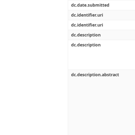
Διπλωματικές Εργασίες
dc.date.submitted
Πολιτικές Πρόσβασης
Ανά Ημερομηνία
Έκδοσης
dc.identifier.uri
Συγγραφείς
dc.identifier.uri
Τίτλοι
Θέματα
dc.description
dc.description
dc.description.abstract