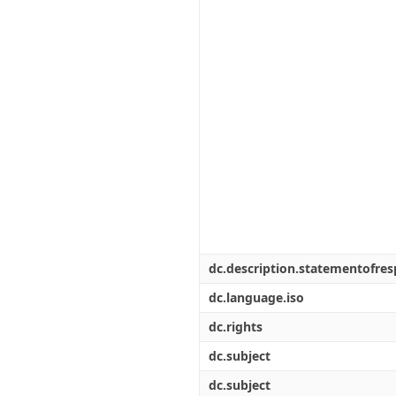
dc.description.statementofresp
dc.language.iso
dc.rights
dc.subject
dc.subject