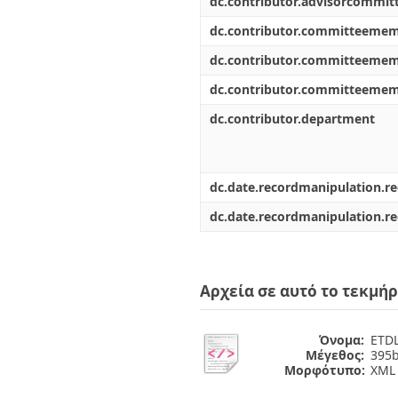
dc.contributor.advisorcommi
dc.contributor.committeeme
dc.contributor.committeeme
dc.contributor.committeeme
dc.contributor.department
dc.date.recordmanipulation.r
dc.date.recordmanipulation.r
Αρχεία σε αυτό το τεκμήρ
Όνομα:
ETDL
Μέγεθος:
395b
Μορφότυπο:
XML