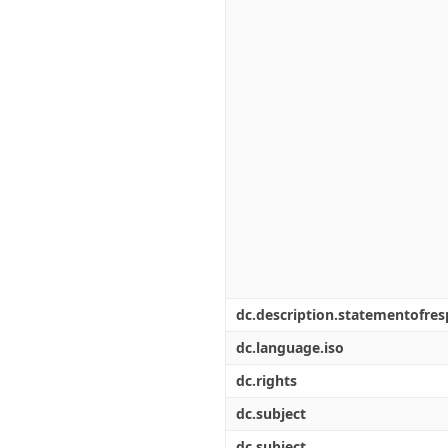
dc.description.statementofresp
dc.language.iso
dc.rights
dc.subject
dc.subject