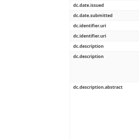
Διπλωματικές Εργασίες
dc.date.issued
Πολιτικές Πρόσβασης
Ανά Ημερομηνία
Έκδοσης
dc.date.submitted
Συγγραφείς
dc.identifier.uri
Τίτλοι
Θέματα
dc.identifier.uri
dc.description
dc.description
dc.description.abstract