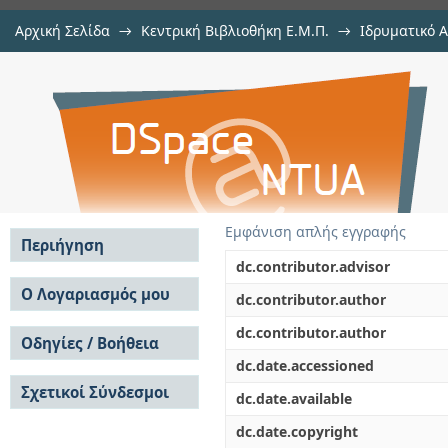
Αρχική Σελίδα
→
Κεντρική Βιβλιοθήκη Ε.Μ.Π.
→
Ιδρυματικό 
Μελέτη συστημάτων αποσβέσων 
Εργασίες
→
Εμφάνιση Τεκμηρίου
Αποθετήριο DSpace/Manakin
Εμφάνιση απλής εγγραφής
Περιήγηση
dc.contributor.advisor
Σε όλο το DSpace
Ο Λογαριασμός μου
dc.contributor.author
Κοινότητες & Συλλογές
Σύνδεση
dc.contributor.author
Ανά Ημερομηνία
Οδηγίες / Βοήθεια
Εγγραφή
Έκδοσης
dc.date.accessioned
Οδηγίες Υποβολής
Συγγραφείς
Σχετικοί Σύνδεσμοι
Οδηγίες Χρήσης ΙΑ
Τίτλοι
dc.date.available
Συχνές Ερωτήσεις
Θέματα
dc.date.copyright
Οδηγίες Υποβολής -
Αυτή η Συλλογή