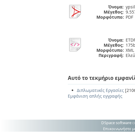
Όνομα:
ypsil
Μέγεθος:
9.5
Μορφότυπο:
PDF
Όνομα:
ETDF
Μέγεθος:
175b
Μορφότυπο:
XML
Περιγραφή:
Ελε
Αυτό το τεκμήριο εμφανί
Διπλωματικές Εργασίες
[210
Εμφάνιση απλής εγγραφής
DSpace software
c
Επικοινωνήστε μ