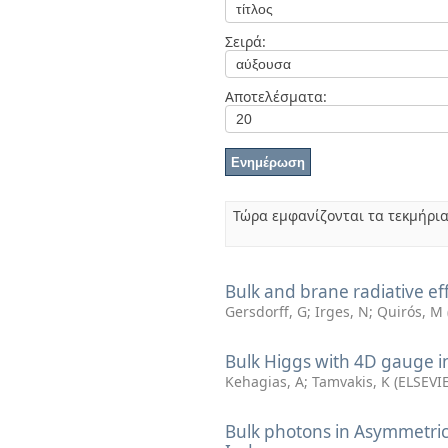
Διπλωματικές Εργασίες
Πολιτικές Πρόσβασης
Ανά Ημερομηνία
Σειρά:
Έκδοσης
Συγγραφείς
Τίτλοι
Αποτελέσματα:
Θέματα
Τώρα εμφανίζονται τα τεκμήρια
Bulk and brane radiative ef
Gersdorff, G
;
Irges, N
;
Quirós, M
Bulk Higgs with 4D gauge i
Kehagias, A
;
Tamvakis, K
(
ELSEVI
Bulk photons in Asymmetric