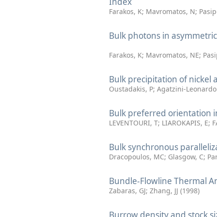
Index
Farakos, K
;
Mavromatos, N
;
Pasip
Bulk photons in asymmetric
Farakos, K
;
Mavromatos, NE
;
Pasi
Bulk precipitation of nickel
Oustadakis, P
;
Agatzini-Leonardo
Bulk preferred orientation
LEVENTOURI, T
;
LIAROKAPIS, E
;
F
Bulk synchronous paralleliz
Dracopoulos, MC
;
Glasgow, C
;
Par
Bundle-Flowline Thermal An
Zabaras, GJ
;
Zhang, JJ
(
1998
)
Burrow density and stock si