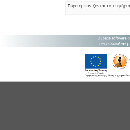
Τώρα εμφανίζονται τα τεκμήρια
DSpace software
c
Επικοινωνήστε μ