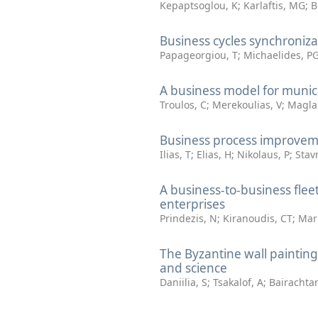
Kepaptsoglou, K
;
Karlaftis, MG
;
B
Business cycles synchroniza
Papageorgiou, T
;
Michaelides, P
A business model for munic
Troulos, C
;
Merekoulias, V
;
Maglar
Business process improvemen
Ilias, T
;
Elias, H
;
Nikolaus, P
;
Stav
A business-to-business fle
enterprises
Prindezis, N
;
Kiranoudis, CT
;
Mar
The Byzantine wall paintin
and science
Daniilia, S
;
Tsakalof, A
;
Bairachtar