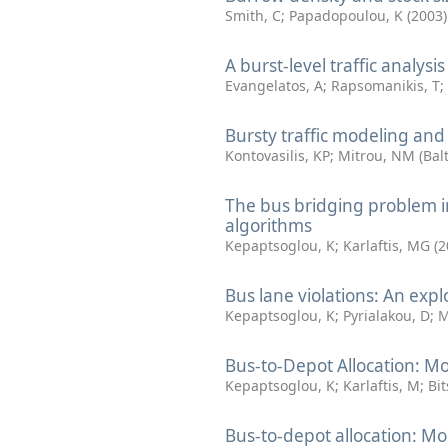
Smith, C
;
Papadopoulou, K
(
2003
)
A burst-level traffic analysis
Evangelatos, A
;
Rapsomanikis, T
;
Bursty traffic modeling and 
Kontovasilis, KP
;
Mitrou, NM
(
Bal
The bus bridging problem 
algorithms
Kepaptsoglou, K
;
Karlaftis, MG
(
2
Bus lane violations: An expl
Kepaptsoglou, K
;
Pyrialakou, D
;
M
Bus-to-Depot Allocation: M
Kepaptsoglou, K
;
Karlaftis, M
;
Bit
Bus-to-depot allocation: M