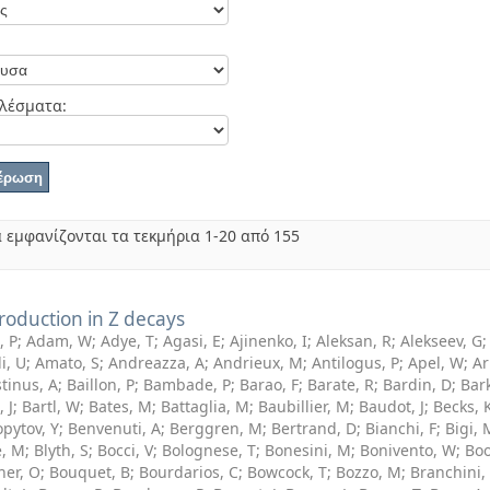
λέσματα:
 εμφανίζονται τα τεκμήρια 1-20 από 155
roduction in Z decays
, P
;
Adam, W
;
Adye, T
;
Agasi, E
;
Ajinenko, I
;
Aleksan, R
;
Alekseev, G
i, U
;
Amato, S
;
Andreazza, A
;
Andrieux, M
;
Antilogus, P
;
Apel, W
;
Ar
tinus, A
;
Baillon, P
;
Bambade, P
;
Barao, F
;
Barate, R
;
Bardin, D
;
Bark
, J
;
Bartl, W
;
Bates, M
;
Battaglia, M
;
Baubillier, M
;
Baudot, J
;
Becks, 
pytov, Y
;
Benvenuti, A
;
Berggren, M
;
Bertrand, D
;
Bianchi, F
;
Bigi, 
, M
;
Blyth, S
;
Bocci, V
;
Bolognese, T
;
Bonesini, M
;
Bonivento, W
;
Boo
ner, O
;
Bouquet, B
;
Bourdarios, C
;
Bowcock, T
;
Bozzo, M
;
Branchini,