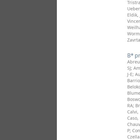
Tristr
Ueber
Eldik, 
Vincen
Weilh
Worms
Zavrta
B* p
Abreu
SJ
;
Am
J-E
;
Au
Barrio
Belok
Blume
Boswo
RA
;
Br
Calvi,
Caso,
Chauv
P
;
Con
Czella