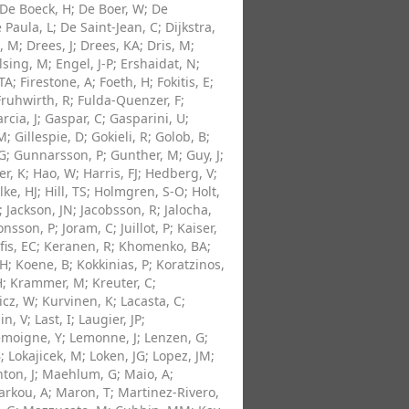
De Boeck, H
;
De Boer, W
;
De
 Paula, L
;
De Saint-Jean, C
;
Dijkstra,
, M
;
Drees, J
;
Drees, KA
;
Dris, M
;
lsing, M
;
Engel, J-P
;
Ershaidat, N
;
 TA
;
Firestone, A
;
Foeth, H
;
Fokitis, E
;
Fruhwirth, R
;
Fulda-Quenzer, F
;
rcia, J
;
Gaspar, C
;
Gasparini, U
;
 M
;
Gillespie, D
;
Gokieli, R
;
Golob, B
;
 G
;
Gunnarsson, P
;
Gunther, M
;
Guy, J
;
r, K
;
Hao, W
;
Harris, FJ
;
Hedberg, V
;
lke, HJ
;
Hill, TS
;
Holmgren, S-O
;
Holt,
;
Jackson, JN
;
Jacobsson, R
;
Jalocha,
onsson, P
;
Joram, C
;
Juillot, P
;
Kaiser,
fis, EC
;
Keranen, R
;
Khomenko, BA
;
JH
;
Koene, B
;
Kokkinias, P
;
Koratzinos,
H
;
Krammer, M
;
Kreuter, C
;
icz, W
;
Kurvinen, K
;
Lacasta, C
;
in, V
;
Last, I
;
Laugier, JP
;
emoigne, Y
;
Lemonne, J
;
Lenzen, G
;
B
;
Lokajicek, M
;
Loken, JG
;
Lopez, JM
;
on, J
;
Maehlum, G
;
Maio, A
;
arkou, A
;
Maron, T
;
Martinez-Rivero,