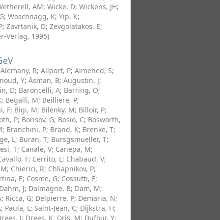
Wetherell, AM
;
Wicke, D
;
Wickens, JH
;
 G
;
Woschnagg, K
;
Yip, K
;
P
;
Zavrtanik, D
;
Zevgolatakos, E
;
r-Verlag
,
1995
)
 GeV
;
Alemany, R
;
Allport, P
;
Almehed, S
;
noud, Y
;
Åsman, B
;
Augustin, J
;
in, D
;
Baroncelli, A
;
Barring, O
;
K
;
Begalli, M
;
Beilliere, P
;
i, F
;
Bigi, M
;
Bilenky, M
;
Billoir, P
;
oth, P
;
Borisov, G
;
Bosio, C
;
Bosworth,
M
;
Branchini, P
;
Brand, K
;
Brenke, T
;
ge, L
;
Buran, T
;
Bursgsmueller, T
;
si, T
;
Canale, V
;
Canepa, M
;
Cavallo, F
;
Cerrito, L
;
Chabaud, V
;
 M
;
Chierici, R
;
Chliapnikov, P
;
rtina, E
;
Cosme, G
;
Cossutti, F
;
Dahm, J
;
Dalmagne, B
;
Dam, M
;
A
;
Ricca, G
;
Delpierre, P
;
Demaria, N
;
A
;
Paula, L
;
Saint-Jean, C
;
Dijkstra, H
;
rees, J
;
Drees, K
;
Dris, M
;
Dufour, Y
;