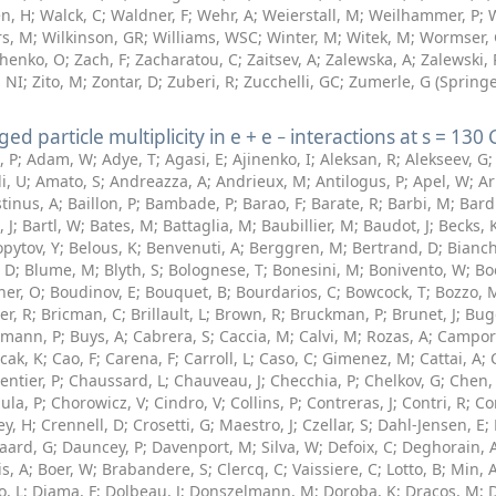
n, H
;
Walck, C
;
Waldner, F
;
Wehr, A
;
Weierstall, M
;
Weilhammer, P
;
rs, M
;
Wilkinson, GR
;
Williams, WSC
;
Winter, M
;
Witek, M
;
Wormser,
henko, O
;
Zach, F
;
Zacharatou, C
;
Zaitsev, A
;
Zalewska, A
;
Zalewski, 
, NI
;
Zito, M
;
Zontar, D
;
Zuberi, R
;
Zucchelli, GC
;
Zumerle, G
(
Springe
ed particle multiplicity in e + e − interactions at s = 130
, P
;
Adam, W
;
Adye, T
;
Agasi, E
;
Ajinenko, I
;
Aleksan, R
;
Alekseev, G
i, U
;
Amato, S
;
Andreazza, A
;
Andrieux, M
;
Antilogus, P
;
Apel, W
;
Ar
tinus, A
;
Baillon, P
;
Bambade, P
;
Barao, F
;
Barate, R
;
Barbi, M
;
Bard
, J
;
Bartl, W
;
Bates, M
;
Battaglia, M
;
Baubillier, M
;
Baudot, J
;
Becks, 
pytov, Y
;
Belous, K
;
Benvenuti, A
;
Berggren, M
;
Bertrand, D
;
Bianch
, D
;
Blume, M
;
Blyth, S
;
Bolognese, T
;
Bonesini, M
;
Bonivento, W
;
Bo
ner, O
;
Boudinov, E
;
Bouquet, B
;
Bourdarios, C
;
Bowcock, T
;
Bozzo, 
er, R
;
Bricman, C
;
Brillault, L
;
Brown, R
;
Bruckman, P
;
Brunet, J
;
Bug
mann, P
;
Buys, A
;
Cabrera, S
;
Caccia, M
;
Calvi, M
;
Rozas, A
;
Campore
cak, K
;
Cao, F
;
Carena, F
;
Carroll, L
;
Caso, C
;
Gimenez, M
;
Cattai, A
;
ntier, P
;
Chaussard, L
;
Chauveau, J
;
Checchia, P
;
Chelkov, G
;
Chen,
ula, P
;
Chorowicz, V
;
Cindro, V
;
Collins, P
;
Contreras, J
;
Contri, R
;
Co
ey, H
;
Crennell, D
;
Crosetti, G
;
Maestro, J
;
Czellar, S
;
Dahl-Jensen, E
;
ard, G
;
Dauncey, P
;
Davenport, M
;
Silva, W
;
Defoix, C
;
Deghorain, 
s, A
;
Boer, W
;
Brabandere, S
;
Clercq, C
;
Vaissiere, C
;
Lotto, B
;
Min, 
o, L
;
Djama, F
;
Dolbeau, J
;
Donszelmann, M
;
Doroba, K
;
Dracos, M
;
D