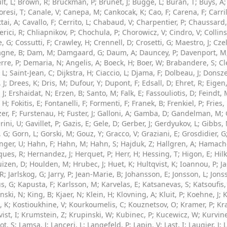
lt, L
;
Brown, R
;
Bruckman, P
;
Brunet, J
;
Bugge, L
;
Buran, T
;
Buys, A
resi, T
;
Canale, V
;
Canepa, M
;
Cankocak, K
;
Cao, F
;
Carena, F
;
Carri
tai, A
;
Cavallo, F
;
Cerrito, L
;
Chabaud, V
;
Charpentier, P
;
Chaussard,
erici, R
;
Chliapnikov, P
;
Chochula, P
;
Chorowicz, V
;
Cindro, V
;
Collins
, G
;
Cossutti, F
;
Crawley, H
;
Crennell, D
;
Crosetti, G
;
Maestro, J
;
Czel
gne, B
;
Dam, M
;
Damgaard, G
;
Daum, A
;
Dauncey, P
;
Davenport, M
rre, P
;
Demaria, N
;
Angelis, A
;
Boeck, H
;
Boer, W
;
Brabandere, S
;
Cl
 L
;
Saint-Jean, C
;
Dijkstra, H
;
Ciaccio, L
;
Djama, F
;
Dolbeau, J
;
Donsz
 J
;
Drees, K
;
Dris, M
;
Dufour, Y
;
Dupont, F
;
Edsall, D
;
Ehret, R
;
Eigen
 J
;
Ershaidat, N
;
Erzen, B
;
Santo, M
;
Falk, E
;
Fassouliotis, D
;
Feindt, 
, H
;
Fokitis, E
;
Fontanelli, F
;
Formenti, F
;
Franek, B
;
Frenkiel, P
;
Fries,
er, F
;
Furstenau, H
;
Fuster, J
;
Galloni, A
;
Gamba, D
;
Gandelman, M
;
rini, U
;
Gavillet, P
;
Gazis, E
;
Gele, D
;
Gerber, J
;
Gerdyukov, L
;
Gibbs,
, G
;
Gorn, L
;
Gorski, M
;
Gouz, Y
;
Gracco, V
;
Graziani, E
;
Grosdidier, G
nger, U
;
Hahn, F
;
Hahn, M
;
Hahn, S
;
Hajduk, Z
;
Hallgren, A
;
Hamache
ques, R
;
Hernandez, J
;
Herquet, P
;
Herr, H
;
Hessing, T
;
Higon, E
;
Hil
uizen, D
;
Houlden, M
;
Hrubec, J
;
Huet, K
;
Hultqvist, K
;
Ioannou, P
;
Ja
 R
;
Jarlskog, G
;
Jarry, P
;
Jean-Marie, B
;
Johansson, E
;
Jonsson, L
;
Jons
s, G
;
Kapusta, F
;
Karlsson, M
;
Karvelas, E
;
Katsanevas, S
;
Katsoufis,
nski, N
;
King, B
;
Kjaer, N
;
Klein, H
;
Klovning, A
;
Kluit, P
;
Koehne, J
;
K
, K
;
Kostioukhine, V
;
Kourkoumelis, C
;
Kouznetsov, O
;
Kramer, P
;
Kr
ist, I
;
Krumstein, Z
;
Krupinski, W
;
Kubinec, P
;
Kucewicz, W
;
Kurvin
ot, S
;
Lamsa, J
;
Lanceri, L
;
Langefeld, P
;
Lapin, V
;
Last, I
;
Laugier, J
;