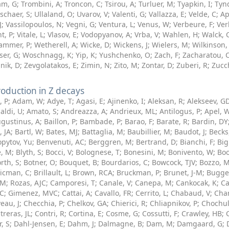
am, G
;
Trombini, A
;
Troncon, C
;
Tsirou, A
;
Turluer, M
;
Tyapkin, I
;
Tyn
schaer, S
;
Ullaland, O
;
Uvarov, V
;
Valenti, G
;
Vallazza, E
;
Velde, C
;
Ap
J
;
Vassilopoulos, N
;
Vegni, G
;
Ventura, L
;
Venus, W
;
Verbeure, F
;
Ver
t, P
;
Vitale, L
;
Vlasov, E
;
Vodopyanov, A
;
Vrba, V
;
Wahlen, H
;
Walck, 
ammer, P
;
Wetherell, A
;
Wicke, D
;
Wickens, J
;
Wielers, M
;
Wilkinson,
er, G
;
Woschnagg, K
;
Yip, K
;
Yushchenko, O
;
Zach, F
;
Zacharatou, 
nik, D
;
Zevgolatakos, E
;
Zimin, N
;
Zito, M
;
Zontar, D
;
Zuberi, R
;
Zucch
roduction in Z decays
, P
;
Adam, W
;
Adye, T
;
Agasi, E
;
Ajinenko, I
;
Aleksan, R
;
Alekseev, G
aldi, U
;
Amato, S
;
Andreazza, A
;
Andrieux, ML
;
Antilogus, P
;
Apel, 
gustinus, A
;
Baillon, P
;
Bambade, P
;
Barao, F
;
Barate, R
;
Bardin, DY
, JA
;
Bartl, W
;
Bates, MJ
;
Battaglia, M
;
Baubillier, M
;
Baudot, J
;
Becks
opytov, Yu
;
Benvenuti, AC
;
Berggren, M
;
Bertrand, D
;
Bianchi, F
;
Big
, M
;
Blyth, S
;
Bocci, V
;
Bolognese, T
;
Bonesini, M
;
Bonivento, W
;
Boo
rth, S
;
Botner, O
;
Bouquet, B
;
Bourdarios, C
;
Bowcock, TJV
;
Bozzo, 
icman, C
;
Brillault, L
;
Brown, RCA
;
Bruckman, P
;
Brunet, J-M
;
Bugge
 M
;
Rozas, AJC
;
Camporesi, T
;
Canale, V
;
Canepa, M
;
Cankocak, K
;
Ca
 C
;
Gimenez, MVC
;
Cattai, A
;
Cavallo, FR
;
Cerrito, L
;
Chabaud, V
;
Char
eau, J
;
Checchia, P
;
Chelkov, GA
;
Chierici, R
;
Chliapnikov, P
;
Chochul
treras, JL
;
Contri, R
;
Cortina, E
;
Cosme, G
;
Cossutti, F
;
Crawley, HB
;
r, S
;
Dahl-Jensen, E
;
Dahm, J
;
Dalmagne, B
;
Dam, M
;
Damgaard, G
;