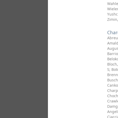
Wahle
Wiele
Yushc
Zimin
Charg
Abreu
Amald
Augus
Barrio
Beloko
Bloch
S
;
Bot
Brenn
Busch
Canko
Charpe
Choch
Crawl
Damga
Angeli
Ciacci