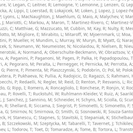
ure, V
;
Legan, C
;
Leitner, R
;
Lemoigne, Y
;
Lemonne, J
;
Lenzen, G
;
Lep
cka, A
;
Lippi, I
;
Loerstad, B
;
Lokajicek, M
;
Loken, J
;
Lopez, J
;
Lopez-F
P
;
Lyons, L
;
MacNaughton, J
;
Maehlum, G
;
Maio, A
;
Malychev, V
;
Mar
 J
;
Mariotti, C
;
Markou, A
;
Maron, T
;
Martinez-Rivero, C
;
Martinez-Vi
uzzi, C
;
Matthiae, G
;
Mazzucato, M
;
Cubbin, M
;
Kay, R
;
Nulty, R
;
Med
lotto, M
;
Migliore, E
;
Mirabito, L
;
Mitaroff, W
;
Mjoernmark, U
;
Moa, 
ini, P
;
Mueller, H
;
Mundim, L
;
Murray, W
;
Muryn, B
;
Myatt, G
;
Narag
ek, S
;
Neumann, W
;
Neumeister, N
;
Nicolaidou, R
;
Nielsen, B
;
Nie
erotski, A
;
Normand, A
;
Oberschulte-Beckmann, W
;
Obraztsov, V
;
u, A
;
Paganini, P
;
Paganoni, M
;
Pages, P
;
Palka, H
;
Papadopoulou, T
i, A
;
Pegoraro, M
;
Peralta, L
;
Pernegger, H
;
Pernicka, M
;
Perrotta, A
, G
;
Pierre, F
;
Pimenta, M
;
Plaszczynski, S
;
Podobrin, O
;
Pol, M
;
Polok
vitera, P
;
Pukhaeva, N
;
Pullia, A
;
Radojicic, D
;
Ragazzi, S
;
Rahmani, 
becchi, P
;
Redaelli, N
;
Regler, M
;
Reid, D
;
Renton, P
;
Resvanis, L
;
Ric
do, G
;
Ripp, I
;
Romero, A
;
Roncagliolo, I
;
Ronchese, P
;
Ronjin, V
;
Roo
au, P
;
Rovelli, T
;
Ruckstuhl, W
;
Ruhlmann-Kleider, V
;
Ruiz, A
;
Saarik
, J
;
Sanchez, J
;
Sannino, M
;
Schneider, H
;
Schyns, M
;
Sciolla, G
;
Scur
n, R
;
Shellard, R
;
Siccama, I
;
Siegrist, P
;
Simonetti, S
;
Simonetto, F
;
a, G
;
Smirnov, N
;
Smirnova, O
;
Smith, G
;
Sosnowski, R
;
Souza-Santo
eck, H
;
Stanescu, C
;
Stapnes, S
;
Stavitski, I
;
Stepaniak, K
;
Stichelbaut
, B
;
Szczekowski, M
;
Szeptycka, M
;
Tabarelli, T
;
Tavernet, J
;
Tchikilev
ev, L
;
Todorov, T
;
Toet, D
;
Tomaradze, A
;
Tome, B
;
Tortora, L
;
Transt