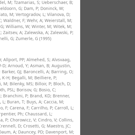
del, M
;
Tzamarias, S
;
Ueberschaer, B
;
eldoorn, G
;
Dam, P
;
Doninck, W
;
lato, M
;
Vertogradov, L
;
Vilanova, D
;
C
;
Waldner, F
;
Wehr, A
;
Weierstall, M
;
 G
;
Williams, W
;
Winter, M
;
Witek, M
;
C
;
Zaitsev, A
;
Zalewska, A
;
Zalewski, P
;
elli, G
;
Zumerle, G
(
1995
)
D
;
Allport, PP
;
Almehed, S
;
Alvsvaag,
W-D
;
Arnoud, Y
;
Asman, B
;
Augustin,
;
Barker, GJ
;
Baroncelli, A
;
Barring, O
;
, K-H
;
Begalli, M
;
Beilliere, P
;
i, M
;
Bilenky, MS
;
Billoir, P
;
Bloch, D
;
th, PSL
;
Borisov, G
;
Bosio, C
;
M
;
Branchini, P
;
Brand, KD
;
Brenner,
, L
;
Buran, T
;
Buys, A
;
Caccia, M
;
o, F
;
Carena, F
;
Carrilho, P
;
Carroll, L
;
pentier, Ph
;
Chaussard, L
;
a, P
;
Chorowicz, V
;
Cindro, V
;
Collins,
Crennell, D
;
Crosetti, G
;
Maestro, JC
;
Daum, A
;
Dauncey, PD
;
Davenport, M
;