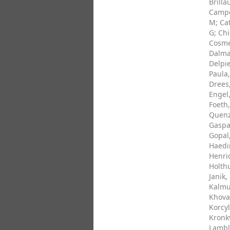
Brillau
Campo
M
;
Cat
G
;
Chi
Cosme
Dalma
Delpie
Paula,
Drees,
Engel,
Foeth
Quenz
Gaspa
Gopal
Haedi
Henri
Holth
Janik,
Kalmu
Khova
Korcyl
Kronkv
Lambl