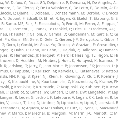
va, W
;
Defoix, C
;
Ricca, GD
;
Delpierre, P
;
Demaria, N
;
De Angelis, A
;
ndere, S
;
De Clercq, C
;
De La Vaissiere, C
;
De Lotto, B
;
De Min, A
;
De
Ciaccio, L
;
Djama, F
;
Dolbeau, J
;
Donszelmann, M
;
Doroba, K
;
Dracos
, Y
;
Dupont, F
;
Edsall, D
;
Ehret, R
;
Eigen, G
;
Ekelof, T
;
Ekspong, G
;
E
, B
;
Santo, ME
;
Falk, E
;
Fassouliotis, D
;
Feindt, M
;
Ferrer, A
;
Filippas,
elli, F
;
Formenti, F
;
Franek, B
;
Frenkiel, P
;
Fries, DC
;
Frodesen, AG
;
enau, H
;
Fuster, J
;
Galloni, A
;
Gamba, D
;
Gandelman, M
;
Garcia, C
;
Ga
et, Ph
;
Gazis, EN
;
Gele, D
;
Gele, D
;
Gerber, J-P
;
Gerdyukov, L
;
Gibbs,
, G
;
Gorn, L
;
Gorski, M
;
Gouz, Yu
;
Gracco, V
;
Graziani, E
;
Grosdidier,
nger, U
;
Hahn, F
;
Hahn, M
;
Hahn, S
;
Hajduk, Z
;
Hallgren, A
;
Hamache
ques, R
;
Hernandez, JJ
;
Herquet, P
;
Herr, H
;
Hessing, TL
;
Higon, E
;
Hi
thuizen, D
;
Houlden, M
;
Hrubec, J
;
Huet, K
;
Hultqvist, K
;
Ioannou, P
k, R
;
Jarlskog, G
;
Jarry, P
;
Jean-Marie, B
;
Johansson, EK
;
Jonsson, L
;
J
lmus, G
;
Kapusta, F
;
Karlsson, M
;
Karvelas, E
;
Katsanevas, S
;
Katsou
nski, NN
;
King, B
;
Kjaer, NJ
;
Klein, H
;
Klovning, A
;
Kluit, P
;
Koehne, 
cyl, K
;
Kostioukhine, V
;
Kourkoumelis, C
;
Kouznetsov, O
;
Kramer, P
owski, J
;
Kronkvist, I
;
Krumstein, Z
;
Krupinski, W
;
Kubinec, P
;
Kucew
eh, I
;
Lamblot, S
;
Lamsa, JW
;
Lanceri, L
;
Lane, DW
;
Langefeld, P
;
Lap
kangas, R
;
Leder, G
;
Ledroit, F
;
Lefebure, V
;
Legan, CK
;
Leitner, R
;
L
ier, V
;
Lesiak, T
;
Liko, D
;
Lindner, R
;
Lipniacka, A
;
Lippi, I
;
Loerstad, 
-Fernandez, A
;
Aguera, MAL
;
Loukas, D
;
Lutz, P
;
Lyons, L
;
MacNaught
hev, V
;
Marco, J
;
Marechal, B
;
Margoni, M
;
Marin, J-C
;
Mariotti, C
;
M