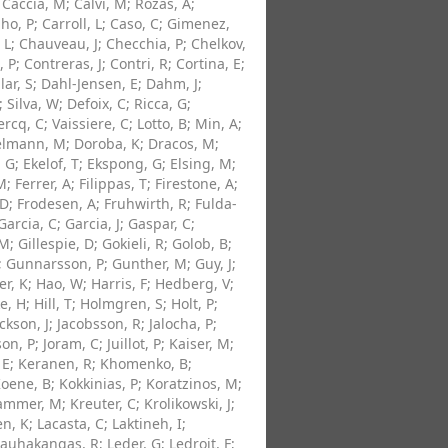
;
Caccia, M
;
Calvi, M
;
Rozas, A
;
lho, P
;
Carroll, L
;
Caso, C
;
Gimenez,
 L
;
Chauveau, J
;
Checchia, P
;
Chelkov,
, P
;
Contreras, J
;
Contri, R
;
Cortina, E
;
lar, S
;
Dahl-Jensen, E
;
Dahm, J
;
;
Silva, W
;
Defoix, C
;
Ricca, G
;
ercq, C
;
Vaissiere, C
;
Lotto, B
;
Min, A
;
elmann, M
;
Doroba, K
;
Dracos, M
;
, G
;
Ekelof, T
;
Ekspong, G
;
Elsing, M
;
M
;
Ferrer, A
;
Filippas, T
;
Firestone, A
;
 D
;
Frodesen, A
;
Fruhwirth, R
;
Fulda-
Garcia, C
;
Garcia, J
;
Gaspar, C
;
 M
;
Gillespie, D
;
Gokieli, R
;
Golob, B
;
;
Gunnarsson, P
;
Gunther, M
;
Guy, J
;
r, K
;
Hao, W
;
Harris, F
;
Hedberg, V
;
ke, H
;
Hill, T
;
Holmgren, S
;
Holt, P
;
ckson, J
;
Jacobsson, R
;
Jalocha, P
;
son, P
;
Joram, C
;
Juillot, P
;
Kaiser, M
;
 E
;
Keranen, R
;
Khomenko, B
;
oene, B
;
Kokkinias, P
;
Koratzinos, M
;
ammer, M
;
Kreuter, C
;
Krolikowski, J
;
en, K
;
Lacasta, C
;
Laktineh, I
;
Lauhakangas, R
;
Leder, G
;
Ledroit, F
;