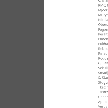
C
;
Mar
RMc
;
Mjoer
Muryn
Nicol
Obers
Pagan
Peralt
Pimen
Pukha
Rebec
Rinau
Roude
G
;
Salt
Sekuli
Smadj
S
;
Sta
Stugu
Tkatc
Tristr
Ueber
Apeld
Verbe