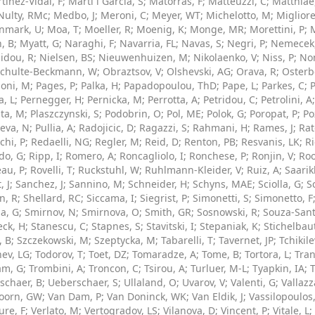
tinez-Vidal, F
;
Marti i Garcia, S
;
Matorras, F
;
Matteuzzi, C
;
Matthiae
Nulty, RMc
;
Medbo, J
;
Meroni, C
;
Meyer, WT
;
Michelotto, M
;
Migliore
nmark, U
;
Moa, T
;
Moeller, R
;
Moenig, K
;
Monge, MR
;
Morettini, P
;
M
, B
;
Myatt, G
;
Naraghi, F
;
Navarria, FL
;
Navas, S
;
Negri, P
;
Nemecek,
aidou, R
;
Nielsen, BS
;
Nieuwenhuizen, M
;
Nikolaenko, V
;
Niss, P
;
Nom
chulte-Beckmann, W
;
Obraztsov, V
;
Olshevski, AG
;
Orava, R
;
Osterb
oni, M
;
Pages, P
;
Palka, H
;
Papadopoulou, ThD
;
Pape, L
;
Parkes, C
;
P
a, L
;
Pernegger, H
;
Pernicka, M
;
Perrotta, A
;
Petridou, C
;
Petrolini, A
ta, M
;
Plaszczynski, S
;
Podobrin, O
;
Pol, ME
;
Polok, G
;
Poropat, P
;
Po
eva, N
;
Pullia, A
;
Radojicic, D
;
Ragazzi, S
;
Rahmani, H
;
Rames, J
;
Rat
chi, P
;
Redaelli, NG
;
Regler, M
;
Reid, D
;
Renton, PB
;
Resvanis, LK
;
Ri
do, G
;
Ripp, I
;
Romero, A
;
Roncagliolo, I
;
Ronchese, P
;
Ronjin, V
;
Roo
au, P
;
Rovelli, T
;
Ruckstuhl, W
;
Ruhlmann-Kleider, V
;
Ruiz, A
;
Saarik
, J
;
Sanchez, J
;
Sannino, M
;
Schneider, H
;
Schyns, MAE
;
Sciolla, G
;
S
n, R
;
Shellard, RC
;
Siccama, I
;
Siegrist, P
;
Simonetti, S
;
Simonetto, F
a, G
;
Smirnov, N
;
Smirnova, O
;
Smith, GR
;
Sosnowski, R
;
Souza-Sant
eck, H
;
Stanescu, C
;
Stapnes, S
;
Stavitski, I
;
Stepaniak, K
;
Stichelbaut
, B
;
Szczekowski, M
;
Szeptycka, M
;
Tabarelli, T
;
Tavernet, JP
;
Tchikile
hev, LG
;
Todorov, T
;
Toet, DZ
;
Tomaradze, A
;
Tome, B
;
Tortora, L
;
Tran
am, G
;
Trombini, A
;
Troncon, C
;
Tsirou, A
;
Turluer, M-L
;
Tyapkin, IA
;
schaer, B
;
Ueberschaer, S
;
Ullaland, O
;
Uvarov, V
;
Valenti, G
;
Vallazz
oorn, GW
;
Van Dam, P
;
Van Doninck, WK
;
Van Eldik, J
;
Vassilopoulos
ure, F
;
Verlato, M
;
Vertogradov, LS
;
Vilanova, D
;
Vincent, P
;
Vitale, L
;