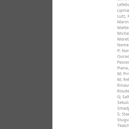
Lefeb
Lipnia
Lutz, 
Marin,
Matte
Miche
Morett
Nemec
P
;
Nom
Ourao
Passer
Piana
M
;
Pri
M
;
Re
Rinau
Roude
G
;
Salt
Sekuli
Smadj
S
;
Sta
Stugu
Tkatch