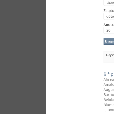
Διπλωματικές Εργασίες
Πολιτικές Πρόσβασης
Ανά Ημερομηνία
Σειρά:
Έκδοσης
Συγγραφείς
Τίτλοι
Αποτε
Θέματα
Τώρα
B * p
Abreu
Amald
Augus
Barrio
Beloko
Blume
S
;
Bot