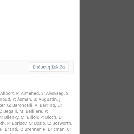
Επόμενη Σελίδα
;
Allport, P
;
Almehed, S
;
Alvsvaag, S
;
noud, Y
;
Åsman, B
;
Augustin, J
;
er, G
;
Baroncelli, A
;
Barring, O
;
K
;
Begalli, M
;
Beilliere, P
;
M
;
Bilenky, M
;
Billoir, P
;
Bloch, D
;
th, P
;
Borisov, G
;
Bosio, C
;
Bosworth,
 P
;
Brand, K
;
Brenner, R
;
Bricman, C
;