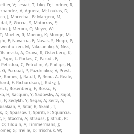
eltier, V
;
Lesiak, T
;
Liko, D
;
Lindner, R
;
ernandez, A
;
Aguera, M
;
Loukas, D
;
co, J
;
Marechal, B
;
Margoni, M
;
dal, F
;
Garcia, S
;
Matorras, F
;
bo, J
;
Meroni, C
;
Meyer, W
;
T
;
Moeller, R
;
Moenig, K
;
Monge, M
;
hi, F
;
Navarria, F
;
Navas, S
;
Negri, P
;
uwenhuizen, M
;
Nikolaenko, V
;
Niss,
Olshevski, A
;
Orava, R
;
Osterberg, K
;
;
Pape, L
;
Parkes, C
;
Parodi, F
;
;
Petridou, C
;
Petrolini, A
;
Phillips, H
;
, G
;
Poropat, P
;
Pozdniakov, V
;
Prest,
H
;
Rames, J
;
Ratoff, P
;
Read, A
;
Reale,
hard, F
;
Richardson, J
;
Ridky, J
;
s, L
;
Rosenberg, E
;
Rosso, E
;
ko, H
;
Sacquin, Y
;
Sadovsky, A
;
Sajot,
i, F
;
Sedykh, Y
;
Segar, A
;
Seitz, A
;
Sisakian, A
;
Sitar, B
;
Skaali, T
;
s, D
;
Spassov, T
;
Spiriti, E
;
Squarcia,
, F
;
Stocchi, A
;
Strauss, J
;
Strub, R
;
, O
;
Tilquin, A
;
Timmermans, J
;
romer, G
;
Treille, D
;
Trischuk, W
;