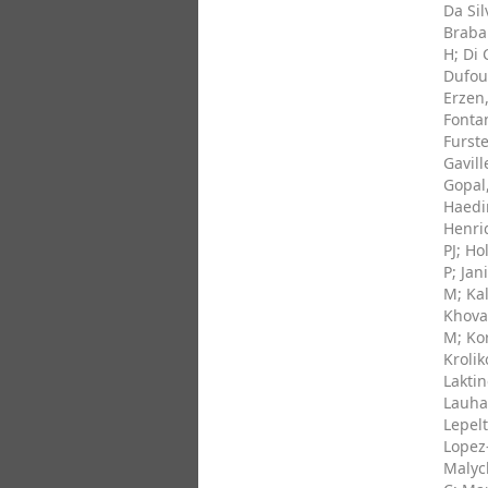
Da Sil
Braba
H
;
Di 
Dufour
Erzen
Fontan
Furst
Gavill
Gopal
Haedi
Henri
PJ
;
Hol
P
;
Jani
M
;
Ka
Khova
M
;
Kor
Krolik
Laktin
Lauha
Lepelt
Lopez
Malyc