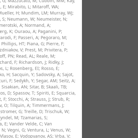
, G
;
Mazzucato, M
;
Cubbin, MM
;
Kay,
, E
;
Mirabito, L
;
Mitaroff, WA
;
ueller, H
;
Mundim, LM
;
Murray, WJ
;
 S
;
Neumann, W
;
Neumeister, N
;
erotski, A
;
Normand, A
;
erg, K
;
Ouraou, A
;
Paganini, P
;
arodi, F
;
Passeri, A
;
Pegoraro, M
;
;
Phillips, HT
;
Piana, G
;
Pierre, F
;
zdniakov, V
;
Prest, M
;
Privitera, P
;
off, PN
;
Read, AL
;
Reale, M
;
chard, F
;
Richardson, J
;
Ridky, J
;
s, L
;
Rosenberg, EI
;
Rosso, E
;
ko, H
;
Sacquin, Y
;
Sadovsky, A
;
Sajot,
curi, F
;
Sedykh, Y
;
Segar, AM
;
Seitz, A
;
;
Sisakian, AN
;
Sitar, B
;
Skaali, TB
;
os, D
;
Spassov, T
;
Spiriti, E
;
Squarcia,
, F
;
Stocchi, A
;
Strauss, J
;
Strub, R
;
v, O
;
Tilquin, A
;
Timmermans, J
;
stromer, G
;
Treille, D
;
Trischuk, W
;
Tyndel, M
;
Tzamarias, S
;
a, E
;
Vander Velde, C
;
Van
, N
;
Vegni, G
;
Ventura, L
;
Venus, W
;
Vlasov, E
;
Vodopyanov, AS
;
Vrba, V
;