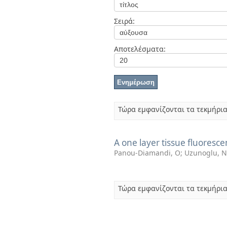
Διπλωματικές Εργασίες
Πολιτικές Πρόσβασης
Ανά Ημερομηνία
Σειρά:
Έκδοσης
Συγγραφείς
Τίτλοι
Αποτελέσματα:
Θέματα
Τώρα εμφανίζονται τα τεκμήρια
A one layer tissue fluores
Panou-Diamandi, O
;
Uzunoglu, 
Τώρα εμφανίζονται τα τεκμήρια