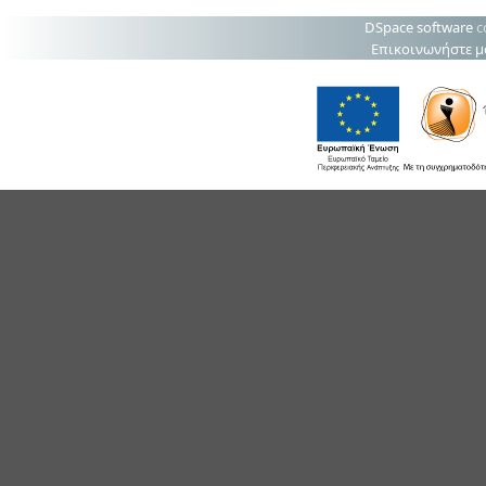
DSpace software
c
Επικοινωνήστε μ