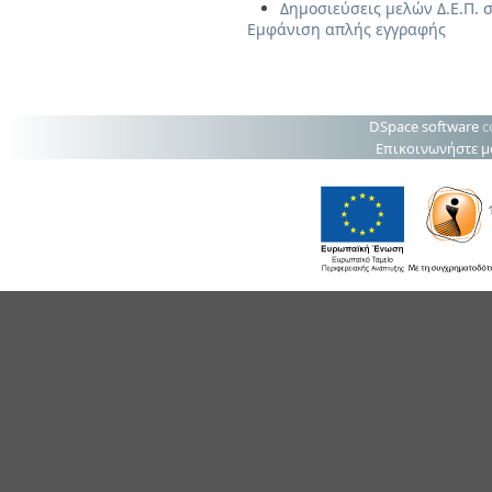
Δημοσιεύσεις μελών Δ.Ε.Π. σ
Εμφάνιση απλής εγγραφής
DSpace software
c
Επικοινωνήστε μ