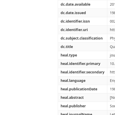
Διπλωματικές Εργασίες
dc.date.available
20
Πολιτικές Πρόσβασης
Ανά Ημερομηνία
Έκδοσης
dc.date.issued
19
Συγγραφείς
dc.identifier.issn
00
Τίτλοι
Θέματα
dc.identifier.uri
ht
dc.subject.classification
Phy
dc.title
Qu
heal.type
jou
heal.identifier.primary
10
heal.identifier.secondary
ht
heal.language
En
heal.publicationDate
19
heal.abstract
[No
heal.publisher
Soc
heal.journalName
Le