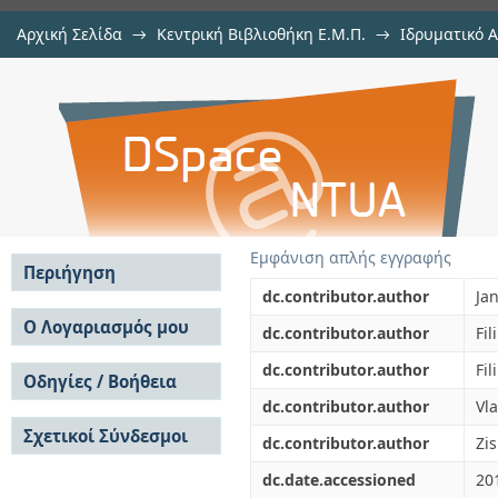
Αρχική Σελίδα
→
Κεντρική Βιβλιοθήκη Ε.Μ.Π.
→
Ιδρυματικό 
Quantization of mass co-ordinate
μελών Δ.Ε.Π. σε περιοδικά
→
Εμφάνιση Τεκμηρίου
Αποθετήριο DSpace/Manakin
Εμφάνιση απλής εγγραφής
Περιήγηση
dc.contributor.author
Ja
Σε όλο το DSpace
Ο Λογαριασμός μου
dc.contributor.author
Fil
Κοινότητες & Συλλογές
Σύνδεση
dc.contributor.author
Fil
Ανά Ημερομηνία
Οδηγίες / Βοήθεια
Εγγραφή
Έκδοσης
dc.contributor.author
Vl
Οδηγίες Υποβολής
Συγγραφείς
Σχετικοί Σύνδεσμοι
Οδηγίες Χρήσης ΙΑ
Τίτλοι
dc.contributor.author
Zis
Συχνές Ερωτήσεις
Θέματα
dc.date.accessioned
20
Οδηγίες Υποβολής -
Αυτή η Συλλογή