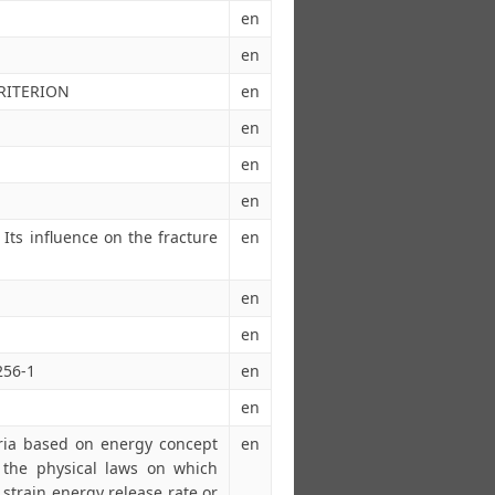
en
en
RITERION
en
en
en
en
Its influence on the fracture
en
en
en
256-1
en
en
eria based on energy concept
en
g the physical laws on which
train energy release rate or