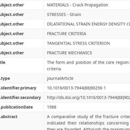
ubject.other
MATERIALS - Crack Propagation
ubject.other
STRESSES - Strain
ubject.other
DILATATIONAL STRAIN ENERGY DENSITY C
ubject.other
FRACTURE CRITERIA
ubject.other
TANGENTIAL STRESS CRITERION
ubject.other
FRACTURE MECHANICS
tle
The form and position of the core region: 
criteria
.type
journalArticle
.identifier.primary
10.1016/0013-7944(88)90256-1
.identifier.secondary
http://dx.doi.org/10.1016/0013-7944(88)90
.publicationDate
1988
.abstract
A comparative study of the fracture crit
indicated their relationships concernin
they are founded. Although the maximum s