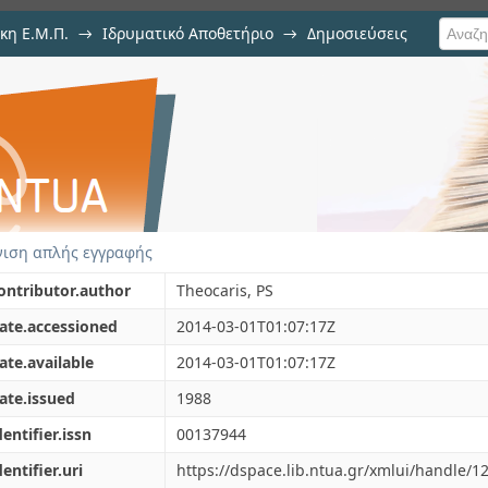
κη Ε.Μ.Π.
→
Ιδρυματικό Αποθετήριο
→
Δημοσιεύσεις
on of the core region: Its influ
ιση Τεκμηρίου
ιση απλής εγγραφής
ontributor.author
Theocaris, PS
ate.accessioned
2014-03-01T01:07:17Z
ate.available
2014-03-01T01:07:17Z
ate.issued
1988
dentifier.issn
00137944
dentifier.uri
https://dspace.lib.ntua.gr/xmlui/handle/