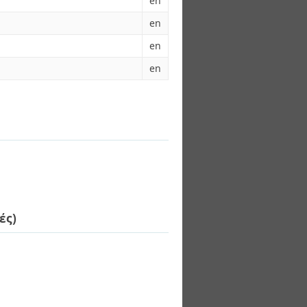
en
en
en
en
ές)