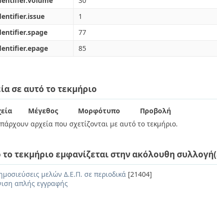
dentifier.volume
30
dentifier.issue
1
dentifier.spage
77
dentifier.epage
85
ία σε αυτό το τεκμήριο
εία
Μέγεθος
Μορφότυπο
Προβολή
πάρχουν αρχεία που σχετίζονται με αυτό το τεκμήριο.
 το τεκμήριο εμφανίζεται στην ακόλουθη συλλογή(
ημοσιεύσεις μελών Δ.Ε.Π. σε περιοδικά
[21404]
ιση απλής εγγραφής