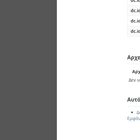
dc.i
dc.i
dc.i
dc.i
Αρχε
Αρχ
Δεν υ
Αυτό
Δ
Εμφάν