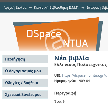
Αρχική Σελίδα
→
Κεντρική Βιβλιοθήκη Ε.Μ.Π.
→
Ιστορική βιβ
Νέα βιβλία
→
Αρχιμήδης
→
Αρχιμήδης, 1906-1910
→
Εμφάνιση Τεκμηρί
Αποθετήριο DSpace/Manakin
Νέα βιβλία
Περιήγηση
Ελληνικός Πολυτεχνικός
Σε όλο το DSpace
Ο Λογαριασμός μου
URI:
https://dspace.lib.ntua.gr/
Κοινότητες & Συλλογές
Σύνδεση
Ημερομηνία:
1909-04
Ανά Ημερομηνία
Οδηγίες / Βοήθεια
Εγγραφή
Έκδοσης
Οδηγίες Υποβολής
Συγγραφείς
Περιγραφή:
Σχετικοί Σύνδεσμοι
Οδηγίες Χρήσης ΙΑ
Τίτλοι
Συχνές Ερωτήσεις
Θέματα
Έτος 9
Οδηγίες Υποβολής -
Αυτή η Συλλογή