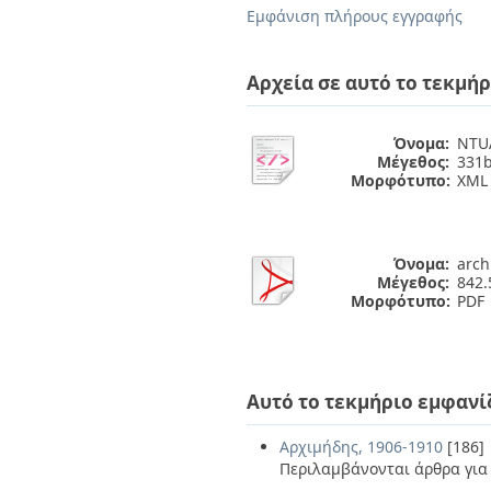
Διπλωματικές Εργασίες
Εμφάνιση πλήρους εγγραφής
Πολιτικές Πρόσβασης
Ανά Ημερομηνία
Έκδοσης
Συγγραφείς
Αρχεία σε αυτό το τεκμήρ
Τίτλοι
Θέματα
Όνομα:
NTUA
Μέγεθος:
331b
Μορφότυπο:
XML
Όνομα:
arch
Μέγεθος:
842.
Μορφότυπο:
PDF
Αυτό το τεκμήριο εμφανί
Αρχιμήδης, 1906-1910
[186]
Περιλαμβάνονται άρθρα για 