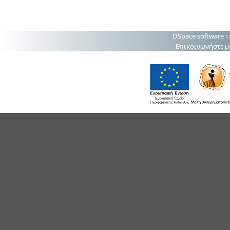
DSpace software
c
Επικοινωνήστε μ