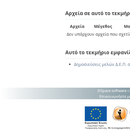
Διπλωματικές Εργασίες
Πολιτικές Πρόσβασης
Ανά Ημερομηνία
Αρχεία σε αυτό το τεκμήρ
Έκδοσης
Συγγραφείς
Τίτλοι
Αρχεία
Μέγεθος
Μο
Θέματα
Δεν υπάρχουν αρχεία που σχετίζ
Αυτό το τεκμήριο εμφανί
Δημοσιεύσεις μελών Δ.Ε.Π. σ
DSpace software
c
Επικοινωνήστε μ