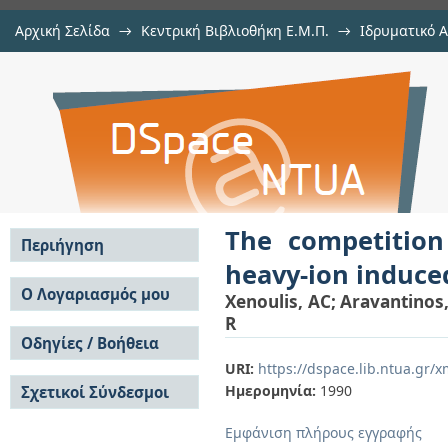
Αρχική Σελίδα
→
Κεντρική Βιβλιοθήκη Ε.Μ.Π.
→
Ιδρυματικό 
The competition between p2n, d
μελών Δ.Ε.Π. σε περιοδικά
→
Εμφάνιση Τεκμηρίου
Αποθετήριο DSpace/Manakin
nuclear reactions
The competitio
Περιήγηση
heavy-ion induce
Σε όλο το DSpace
Ο Λογαριασμός μου
Xenoulis, AC
;
Aravantinos
Κοινότητες & Συλλογές
R
Σύνδεση
Ανά Ημερομηνία
Οδηγίες / Βοήθεια
Εγγραφή
Έκδοσης
URI:
https://dspace.lib.ntua.gr
Οδηγίες Υποβολής
Συγγραφείς
Ημερομηνία:
1990
Σχετικοί Σύνδεσμοι
Οδηγίες Χρήσης ΙΑ
Τίτλοι
Συχνές Ερωτήσεις
Θέματα
Εμφάνιση πλήρους εγγραφής
Οδηγίες Υποβολής -
Αυτή η Συλλογή