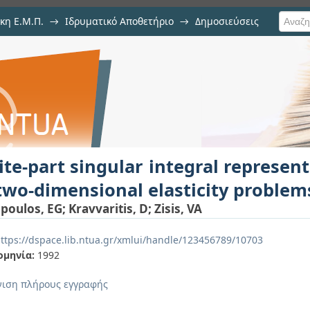
κη Ε.Μ.Π.
→
Ιδρυματικό Αποθετήριο
→
Δημοσιεύσεις
ar integral representation ana
ιση Τεκμηρίου
ty problems
ite-part singular integral represent
two-dimensional elasticity problem
poulos, EG
;
Kravvaritis, D
;
Zisis, VA
ttps://dspace.lib.ntua.gr/xmlui/handle/123456789/10703
ομηνία:
1992
ιση πλήρους εγγραφής