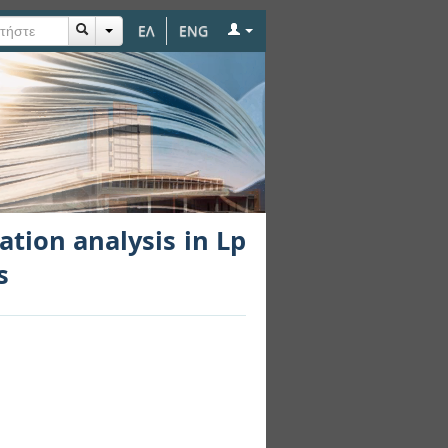
ΕΛ
ENG
lysis in Lp of two-
ation analysis in Lp
s