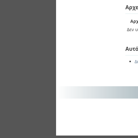
Διπλωματικές Εργασίες
Αρχε
Πολιτικές Πρόσβασης
Ανά Ημερομηνία
Έκδοσης
Συγγραφείς
Αρχ
Τίτλοι
Δεν υ
Θέματα
Αυτό
Δ