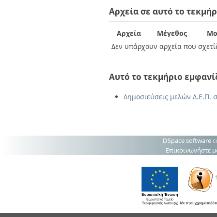
Διπλωματικές Εργασίες
Αρχεία σε αυτό το τεκμήρ
Πολιτικές Πρόσβασης
Ανά Ημερομηνία
Έκδοσης
Συγγραφείς
Αρχεία
Μέγεθος
Μο
Τίτλοι
Δεν υπάρχουν αρχεία που σχετίζ
Θέματα
Αυτό το τεκμήριο εμφανί
Δημοσιεύσεις μελών Δ.Ε.Π. σ
DSpace software
c
Επικοινωνήστε μ