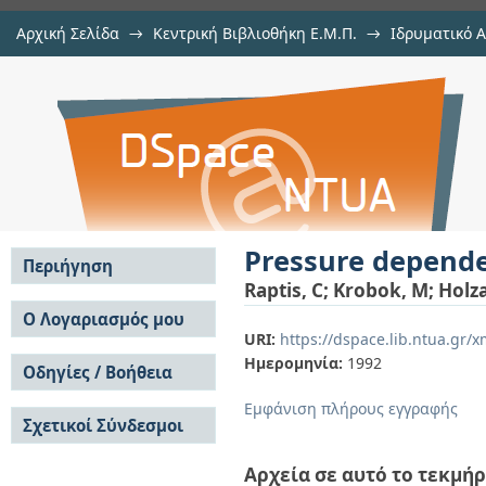
Αρχική Σελίδα
→
Κεντρική Βιβλιοθήκη Ε.Μ.Π.
→
Ιδρυματικό 
Pressure dependence of Raman-act
μελών Δ.Ε.Π. σε περιοδικά
→
Εμφάνιση Τεκμηρίου
Αποθετήριο DSpace/Manakin
Pressure depende
Περιήγηση
Raptis, C
;
Krobok, M
;
Holz
Σε όλο το DSpace
Ο Λογαριασμός μου
URI:
https://dspace.lib.ntua.gr
Κοινότητες & Συλλογές
Σύνδεση
Ημερομηνία:
1992
Ανά Ημερομηνία
Οδηγίες / Βοήθεια
Εγγραφή
Έκδοσης
Οδηγίες Υποβολής
Συγγραφείς
Εμφάνιση πλήρους εγγραφής
Σχετικοί Σύνδεσμοι
Οδηγίες Χρήσης ΙΑ
Τίτλοι
Συχνές Ερωτήσεις
Θέματα
Οδηγίες Υποβολής -
Αρχεία σε αυτό το τεκμήρ
Αυτή η Συλλογή