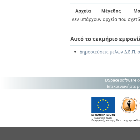
Διπλωματικές Εργασίες
Πολιτικές Πρόσβασης
Ανά Ημερομηνία
Αρχεία
Μέγεθος
Μο
Έκδοσης
Δεν υπάρχουν αρχεία που σχετίζ
Συγγραφείς
Τίτλοι
Θέματα
Αυτό το τεκμήριο εμφανί
Δημοσιεύσεις μελών Δ.Ε.Π. σ
DSpace software
c
Επικοινωνήστε μ