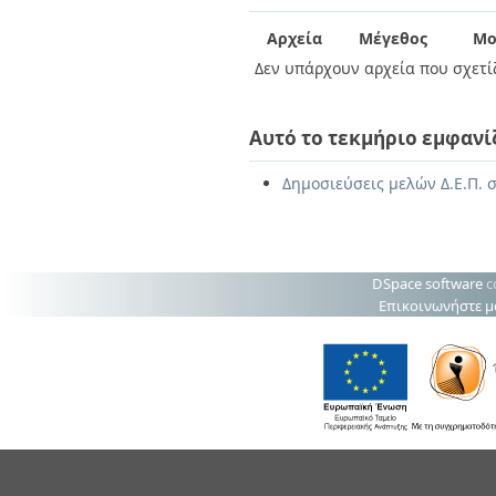
Διπλωματικές Εργασίες
Πολιτικές Πρόσβασης
Ανά Ημερομηνία
Αρχεία
Μέγεθος
Μο
Έκδοσης
Δεν υπάρχουν αρχεία που σχετίζ
Συγγραφείς
Τίτλοι
Θέματα
Αυτό το τεκμήριο εμφανί
Δημοσιεύσεις μελών Δ.Ε.Π. σ
DSpace software
c
Επικοινωνήστε μ