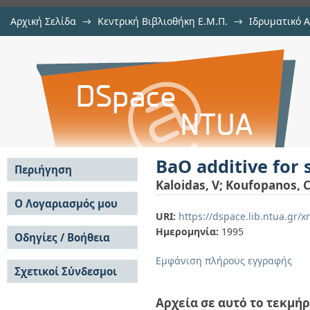
Αρχική Σελίδα
→
Κεντρική Βιβλιοθήκη Ε.Μ.Π.
→
Ιδρυματικό 
BaO additive for stabilization of a
μελών Δ.Ε.Π. σε περιοδικά
→
Εμφάνιση Τεκμηρίου
Αποθετήριο DSpace/Manakin
BaO additive for 
Περιήγηση
Kaloidas, V
;
Koufopanos, 
Σε όλο το DSpace
Ο Λογαριασμός μου
URI:
https://dspace.lib.ntua.gr
Κοινότητες & Συλλογές
Σύνδεση
Ημερομηνία:
1995
Ανά Ημερομηνία
Οδηγίες / Βοήθεια
Εγγραφή
Έκδοσης
Οδηγίες Υποβολής
Συγγραφείς
Εμφάνιση πλήρους εγγραφής
Σχετικοί Σύνδεσμοι
Οδηγίες Χρήσης ΙΑ
Τίτλοι
Συχνές Ερωτήσεις
Θέματα
Οδηγίες Υποβολής -
Αρχεία σε αυτό το τεκμήρ
Αυτή η Συλλογή