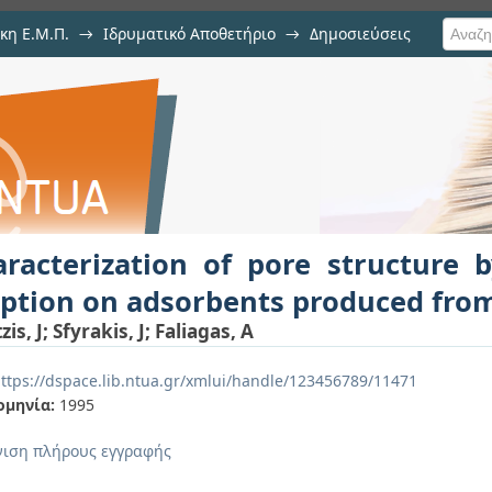
κη Ε.Μ.Π.
→
Ιδρυματικό Αποθετήριο
→
Δημοσιεύσεις
of pore structure by porosimet
ιση Τεκμηρίου
 from novolac-biomass
aracterization of pore structure 
rption on adsorbents produced fro
zis, J
;
Sfyrakis, J
;
Faliagas, A
ttps://dspace.lib.ntua.gr/xmlui/handle/123456789/11471
ομηνία:
1995
ιση πλήρους εγγραφής