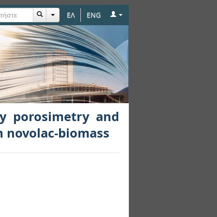
ΕΛ
ENG
ry and sorption on
by porosimetry and
m novolac-biomass