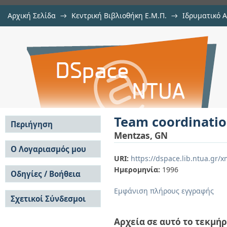
Αρχική Σελίδα
→
Κεντρική Βιβλιοθήκη Ε.Μ.Π.
→
Ιδρυματικό 
Team coordination in decision supp
μελών Δ.Ε.Π. σε περιοδικά
→
Εμφάνιση Τεκμηρίου
Αποθετήριο DSpace/Manakin
Team coordination
Περιήγηση
Mentzas, GN
Σε όλο το DSpace
Ο Λογαριασμός μου
URI:
https://dspace.lib.ntua.gr
Κοινότητες & Συλλογές
Σύνδεση
Ημερομηνία:
1996
Ανά Ημερομηνία
Οδηγίες / Βοήθεια
Εγγραφή
Έκδοσης
Οδηγίες Υποβολής
Συγγραφείς
Εμφάνιση πλήρους εγγραφής
Σχετικοί Σύνδεσμοι
Οδηγίες Χρήσης ΙΑ
Τίτλοι
Συχνές Ερωτήσεις
Θέματα
Οδηγίες Υποβολής -
Αρχεία σε αυτό το τεκμήρ
Αυτή η Συλλογή