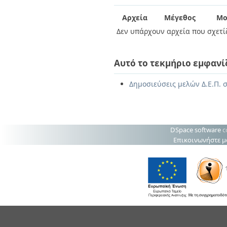
Διπλωματικές Εργασίες
Πολιτικές Πρόσβασης
Ανά Ημερομηνία
Αρχεία
Μέγεθος
Μο
Έκδοσης
Δεν υπάρχουν αρχεία που σχετίζ
Συγγραφείς
Τίτλοι
Θέματα
Αυτό το τεκμήριο εμφανί
Δημοσιεύσεις μελών Δ.Ε.Π. σ
DSpace software
c
Επικοινωνήστε μ