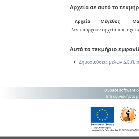
Διπλωματικές Εργασίες
Αρχεία σε αυτό το τεκμήρ
Πολιτικές Πρόσβασης
Ανά Ημερομηνία
Έκδοσης
Συγγραφείς
Αρχεία
Μέγεθος
Μο
Τίτλοι
Δεν υπάρχουν αρχεία που σχετίζ
Θέματα
Αυτό το τεκμήριο εμφανί
Δημοσιεύσεις μελών Δ.Ε.Π. σ
DSpace software
c
Επικοινωνήστε μ