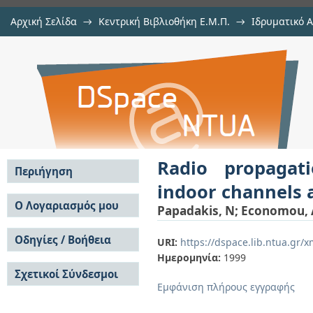
Αρχική Σελίδα
→
Κεντρική Βιβλιοθήκη Ε.Μ.Π.
→
Ιδρυματικό 
Radio propagation measurements a
μελών Δ.Ε.Π. σε περιοδικά
→
Εμφάνιση Τεκμηρίου
Αποθετήριο DSpace/Manakin
MHz
Radio propaga
Περιήγηση
indoor channels 
Σε όλο το DSpace
Ο Λογαριασμός μου
Papadakis, N
;
Economou, 
Κοινότητες & Συλλογές
Σύνδεση
Ανά Ημερομηνία
Οδηγίες / Βοήθεια
Εγγραφή
URI:
https://dspace.lib.ntua.gr
Έκδοσης
Ημερομηνία:
1999
Οδηγίες Υποβολής
Συγγραφείς
Σχετικοί Σύνδεσμοι
Οδηγίες Χρήσης ΙΑ
Τίτλοι
Εμφάνιση πλήρους εγγραφής
Συχνές Ερωτήσεις
Θέματα
Οδηγίες Υποβολής -
Αυτή η Συλλογή