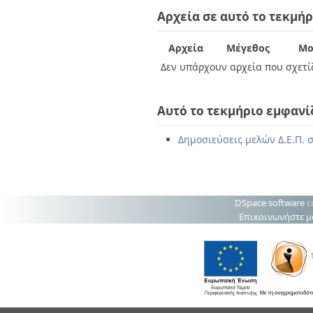
Διπλωματικές Εργασίες
Αρχεία σε αυτό το τεκμήρ
Πολιτικές Πρόσβασης
Ανά Ημερομηνία
Έκδοσης
Συγγραφείς
Αρχεία
Μέγεθος
Μο
Τίτλοι
Δεν υπάρχουν αρχεία που σχετίζ
Θέματα
Αυτό το τεκμήριο εμφανί
Δημοσιεύσεις μελών Δ.Ε.Π. σ
DSpace software
c
Επικοινωνήστε μ