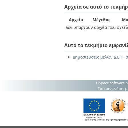
Διπλωματικές Εργασίες
Αρχεία σε αυτό το τεκμήρ
Πολιτικές Πρόσβασης
Ανά Ημερομηνία
Έκδοσης
Συγγραφείς
Αρχεία
Μέγεθος
Μο
Τίτλοι
Δεν υπάρχουν αρχεία που σχετίζ
Θέματα
Αυτό το τεκμήριο εμφανί
Δημοσιεύσεις μελών Δ.Ε.Π. σ
DSpace software
c
Επικοινωνήστε μ