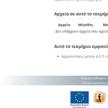
Διπλωματικές Εργασίες
Πολιτικές Πρόσβασης
Ανά Ημερομηνία
Έκδοσης
Αρχεία σε αυτό το τεκμήρ
Συγγραφείς
Τίτλοι
Αρχεία
Μέγεθος
Μο
Θέματα
Δεν υπάρχουν αρχεία που σχετίζ
Αυτό το τεκμήριο εμφανί
Δημοσιεύσεις μελών Δ.Ε.Π. σ
DSpace software
c
Επικοινωνήστε μ