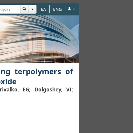
ΕΛ
ENG
 ethylene, propylene,
ting terpolymers of
oxide
rivalko, EG
;
Dolgoshey, VI
;