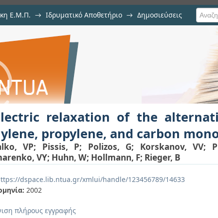
κη Ε.Μ.Π.
→
Ιδρυματικό Αποθετήριο
→
Δημοσιεύσεις
n of the alternating terpolymers of
ιση Τεκμηρίου
e
lectric relaxation of the alterna
ylene, propylene, and carbon mon
alko, VP
;
Pissis, P
;
Polizos, G
;
Korskanov, VV
;
P
arenko, VY
;
Huhn, W
;
Hollmann, F
;
Rieger, B
ttps://dspace.lib.ntua.gr/xmlui/handle/123456789/14633
ομηνία:
2002
ιση πλήρους εγγραφής