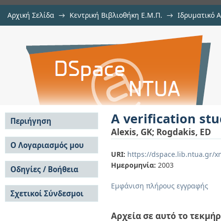
Αρχική Σελίδα
→
Κεντρική Βιβλιοθήκη Ε.Μ.Π.
→
Ιδρυματικό 
A verification study of steam-eject
μελών Δ.Ε.Π. σε περιοδικά
→
Εμφάνιση Τεκμηρίου
Αποθετήριο DSpace/Manakin
A verification st
Περιήγηση
Alexis, GK
;
Rogdakis, ED
Σε όλο το DSpace
Ο Λογαριασμός μου
URI:
https://dspace.lib.ntua.gr
Κοινότητες & Συλλογές
Σύνδεση
Ημερομηνία:
2003
Ανά Ημερομηνία
Οδηγίες / Βοήθεια
Εγγραφή
Έκδοσης
Οδηγίες Υποβολής
Συγγραφείς
Εμφάνιση πλήρους εγγραφής
Σχετικοί Σύνδεσμοι
Οδηγίες Χρήσης ΙΑ
Τίτλοι
Συχνές Ερωτήσεις
Θέματα
Οδηγίες Υποβολής -
Αρχεία σε αυτό το τεκμήρ
Αυτή η Συλλογή