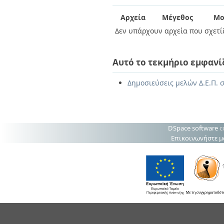
Διπλωματικές Εργασίες
Πολιτικές Πρόσβασης
Ανά Ημερομηνία
Αρχεία
Μέγεθος
Μο
Έκδοσης
Δεν υπάρχουν αρχεία που σχετίζ
Συγγραφείς
Τίτλοι
Θέματα
Αυτό το τεκμήριο εμφανί
Δημοσιεύσεις μελών Δ.Ε.Π. σ
DSpace software
c
Επικοινωνήστε μ