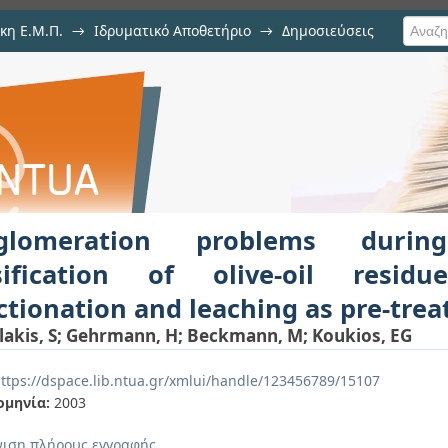
κη Ε.Μ.Π.
→
Ιδρυματικό Αποθετήριο
→
Δημοσιεύσεις
lems during fluidized bed gasifi
ιση Τεκμηρίου
of fractionation and leaching as pr
glomeration problems durin
sification of olive-oil resid
ctionation and leaching as pre-tre
akis, S
;
Gehrmann, H
;
Beckmann, M
;
Koukios, EG
ttps://dspace.lib.ntua.gr/xmlui/handle/123456789/15107
ομηνία:
2003
ιση πλήρους εγγραφής