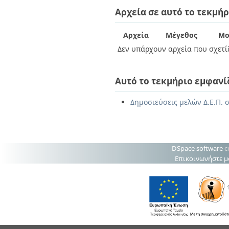
Διπλωματικές Εργασίες
Αρχεία σε αυτό το τεκμήρ
Πολιτικές Πρόσβασης
Ανά Ημερομηνία
Έκδοσης
Συγγραφείς
Αρχεία
Μέγεθος
Μο
Τίτλοι
Δεν υπάρχουν αρχεία που σχετίζ
Θέματα
Αυτό το τεκμήριο εμφανί
Δημοσιεύσεις μελών Δ.Ε.Π. σ
DSpace software
c
Επικοινωνήστε μ