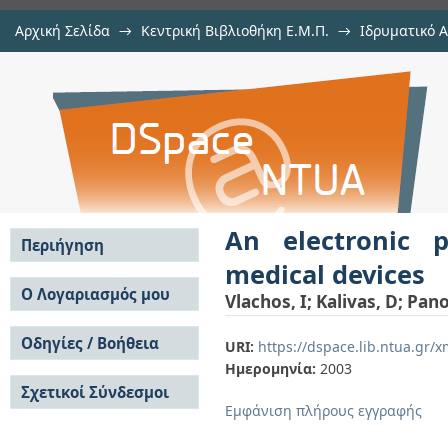
Αρχική Σελίδα
→
Κεντρική Βιβλιοθήκη Ε.Μ.Π.
→
Ιδρυματικό 
An electronic post market surveill
μελών Δ.Ε.Π. σε περιοδικά
→
Εμφάνιση Τεκμηρίου
Αποθετήριο DSpace/Manakin
An electronic 
Περιήγηση
medical devices
Σε όλο το DSpace
Ο Λογαριασμός μου
Vlachos, I
;
Kalivas, D
;
Pano
Κοινότητες & Συλλογές
Σύνδεση
Ανά Ημερομηνία
Οδηγίες / Βοήθεια
Εγγραφή
URI:
https://dspace.lib.ntua.gr
Έκδοσης
Ημερομηνία:
2003
Οδηγίες Υποβολής
Συγγραφείς
Σχετικοί Σύνδεσμοι
Οδηγίες Χρήσης ΙΑ
Τίτλοι
Εμφάνιση πλήρους εγγραφής
Συχνές Ερωτήσεις
Θέματα
Οδηγίες Υποβολής -
Αυτή η Συλλογή