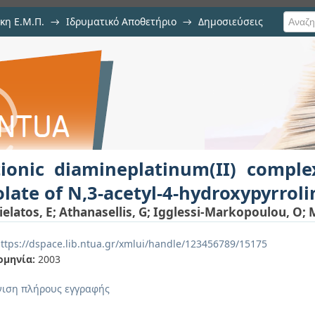
κη Ε.Μ.Π.
→
Ιδρυματικό Αποθετήριο
→
Δημοσιεύσεις
atinum(II) complexes containing 
ιση Τεκμηρίου
olin-2-one
tionic diamineplatinum(II) comple
late of N,3-acetyl-4-hydroxypyrroli
ielatos, E
;
Athanasellis, G
;
Igglessi-Markopoulou, O
;
ttps://dspace.lib.ntua.gr/xmlui/handle/123456789/15175
ομηνία:
2003
ιση πλήρους εγγραφής