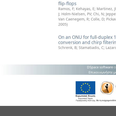
flip-flops
Ramos, F
;
Kehayas, E
;
Martinez, 
J
;
Holm-Nielsen, PV
;
Chi, N
;
Jeppe
Van Caenegem, R
;
Colle, D
;
Picka
2005
)
On an ONU for full-duplex 1
conversion and chirp filteri
Schrenk, B
;
Stamatiadis, C
;
Lazaro
DSpace software
c
Επικοινωνήστε μ