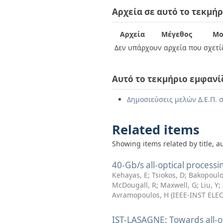
Διπλωματικές Εργασίες
Αρχεία σε αυτό το τεκμήρ
Πολιτικές Πρόσβασης
Ανά Ημερομηνία
Έκδοσης
Συγγραφείς
Αρχεία
Μέγεθος
Μο
Τίτλοι
Δεν υπάρχουν αρχεία που σχετίζ
Θέματα
Αυτό το τεκμήριο εμφανί
Δημοσιεύσεις μελών Δ.Ε.Π. σ
Related items
Showing items related by title, a
40-Gb/s all-optical process
Kehayas, E
;
Tsiokos, D
;
Bakopoulo
McDougall, R
;
Maxwell, G
;
Liu, Y
;
Avramopoulos, H
(
IEEE-INST ELE
IST-LASAGNE: Towards all-op