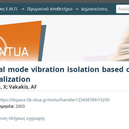
κη Ε.Μ.Π.
→
Ιδρυματικό Αποθετήριο
→
Δημοσιεύσεις
isolation based on non-linear mode
ιση Τεκμηρίου
l mode vibration isolation based
alization
, X
;
Vakakis, AF
ttps://dspace.lib.ntua.gr/xmlui/handle/123456789/15250
ομηνία:
2003
ιση πλήρους εγγραφής