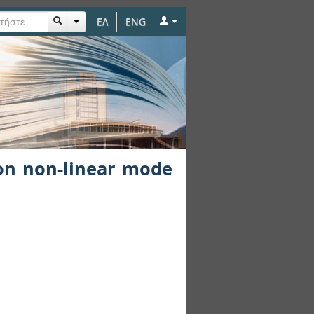
ΕΛ
ENG
 localization
 on non-linear mode