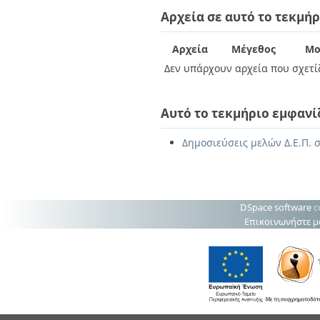
Διπλωματικές Εργασίες
Αρχεία σε αυτό το τεκμήρ
Πολιτικές Πρόσβασης
Ανά Ημερομηνία
Έκδοσης
Συγγραφείς
Αρχεία
Μέγεθος
Μο
Τίτλοι
Δεν υπάρχουν αρχεία που σχετίζ
Θέματα
Αυτό το τεκμήριο εμφανί
Δημοσιεύσεις μελών Δ.Ε.Π. σ
DSpace software
c
Επικοινωνήστε μ