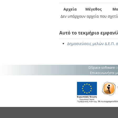
Διπλωματικές Εργασίες
Πολιτικές Πρόσβασης
Ανά Ημερομηνία
Αρχεία
Μέγεθος
Μο
Έκδοσης
Δεν υπάρχουν αρχεία που σχετίζ
Συγγραφείς
Τίτλοι
Θέματα
Αυτό το τεκμήριο εμφανί
Δημοσιεύσεις μελών Δ.Ε.Π. σ
DSpace software
c
Επικοινωνήστε μ