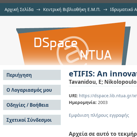
Αρχική Σελίδα
→
Κεντρική Βιβλιοθήκη Ε.Μ.Π.
→
Ιδρυματικό 
eTIFIS: An innovative e-forecastin
μελών Δ.Ε.Π. σε περιοδικά
→
Εμφάνιση Τεκμηρίου
Αποθετήριο DSpace/Manakin
eTIFIS: An innova
Περιήγηση
Tavanidou, E
;
Nikolopoulo
Σε όλο το DSpace
Ο Λογαριασμός μου
URI:
https://dspace.lib.ntua.gr
Κοινότητες & Συλλογές
Σύνδεση
Ημερομηνία:
2003
Ανά Ημερομηνία
Οδηγίες / Βοήθεια
Εγγραφή
Έκδοσης
Οδηγίες Υποβολής
Συγγραφείς
Εμφάνιση πλήρους εγγραφής
Σχετικοί Σύνδεσμοι
Οδηγίες Χρήσης ΙΑ
Τίτλοι
Συχνές Ερωτήσεις
Θέματα
Οδηγίες Υποβολής -
Αρχεία σε αυτό το τεκμήρ
Αυτή η Συλλογή