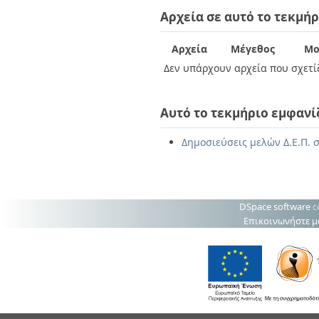
Διπλωματικές Εργασίες
Αρχεία σε αυτό το τεκμήρ
Πολιτικές Πρόσβασης
Ανά Ημερομηνία
Έκδοσης
Συγγραφείς
Αρχεία
Μέγεθος
Μο
Τίτλοι
Δεν υπάρχουν αρχεία που σχετίζ
Θέματα
Αυτό το τεκμήριο εμφανί
Δημοσιεύσεις μελών Δ.Ε.Π. σ
DSpace software
c
Επικοινωνήστε μ