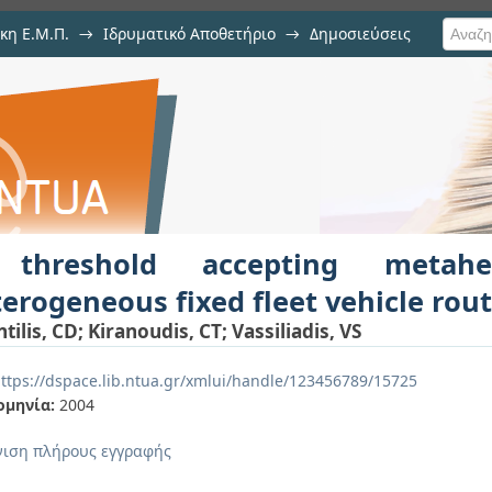
κη Ε.Μ.Π.
→
Ιδρυματικό Αποθετήριο
→
Δημοσιεύσεις
ing metaheuristic for the hetero
ιση Τεκμηρίου
blem
threshold accepting metahe
erogeneous fixed fleet vehicle rou
tilis, CD
;
Kiranoudis, CT
;
Vassiliadis, VS
ttps://dspace.lib.ntua.gr/xmlui/handle/123456789/15725
ομηνία:
2004
ιση πλήρους εγγραφής