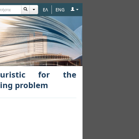
ΕΛ
ENG
geneous fixed fleet
uristic for the
ting problem