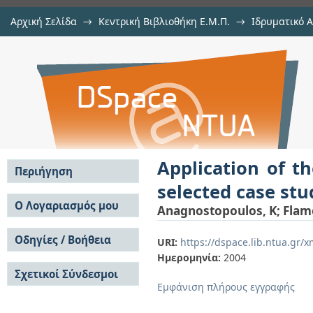
Αρχική Σελίδα
→
Κεντρική Βιβλιοθήκη Ε.Μ.Π.
→
Ιδρυματικό 
Application of the Multiple Bench
μελών Δ.Ε.Π. σε περιοδικά
→
Εμφάνιση Τεκμηρίου
Αποθετήριο DSpace/Manakin
projects
Application of t
Περιήγηση
selected case stu
Σε όλο το DSpace
Ο Λογαριασμός μου
Anagnostopoulos, K
;
Flam
Κοινότητες & Συλλογές
Σύνδεση
Ανά Ημερομηνία
Οδηγίες / Βοήθεια
Εγγραφή
URI:
https://dspace.lib.ntua.gr
Έκδοσης
Ημερομηνία:
2004
Οδηγίες Υποβολής
Συγγραφείς
Σχετικοί Σύνδεσμοι
Οδηγίες Χρήσης ΙΑ
Τίτλοι
Εμφάνιση πλήρους εγγραφής
Συχνές Ερωτήσεις
Θέματα
Οδηγίες Υποβολής -
Αυτή η Συλλογή