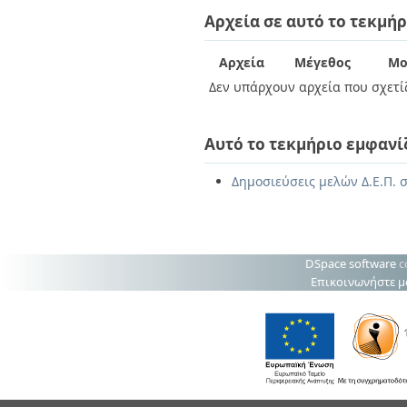
Διπλωματικές Εργασίες
Αρχεία σε αυτό το τεκμήρ
Πολιτικές Πρόσβασης
Ανά Ημερομηνία
Έκδοσης
Συγγραφείς
Αρχεία
Μέγεθος
Μο
Τίτλοι
Δεν υπάρχουν αρχεία που σχετίζ
Θέματα
Αυτό το τεκμήριο εμφανί
Δημοσιεύσεις μελών Δ.Ε.Π. σ
DSpace software
c
Επικοινωνήστε μ