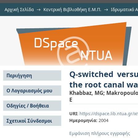
Αρχική Σελίδα
→
Κεντρική Βιβλιοθήκη Ε.Μ.Π.
→
Ιδρυματικό 
Q-switched versus free-running Er:
μελών Δ.Ε.Π. σε περιοδικά
→
Εμφάνιση Τεκμηρίου
Αποθετήριο DSpace/Manakin
of human teeth: A SEM study
Q-switched versu
Περιήγηση
the root canal wa
Σε όλο το DSpace
Ο Λογαριασμός μου
Khabbaz, MG
;
Makropoulo
Κοινότητες & Συλλογές
E
Σύνδεση
Ανά Ημερομηνία
Οδηγίες / Βοήθεια
Εγγραφή
Έκδοσης
URI:
https://dspace.lib.ntua.gr
Οδηγίες Υποβολής
Συγγραφείς
Ημερομηνία:
2004
Σχετικοί Σύνδεσμοι
Οδηγίες Χρήσης ΙΑ
Τίτλοι
Συχνές Ερωτήσεις
Θέματα
Εμφάνιση πλήρους εγγραφής
Οδηγίες Υποβολής -
Αυτή η Συλλογή