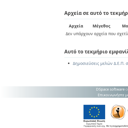
Διπλωματικές Εργασίες
Πολιτικές Πρόσβασης
Ανά Ημερομηνία
Αρχεία σε αυτό το τεκμήρ
Έκδοσης
Συγγραφείς
Τίτλοι
Αρχεία
Μέγεθος
Μο
Θέματα
Δεν υπάρχουν αρχεία που σχετίζ
Αυτό το τεκμήριο εμφανί
Δημοσιεύσεις μελών Δ.Ε.Π. σ
DSpace software
c
Επικοινωνήστε μ