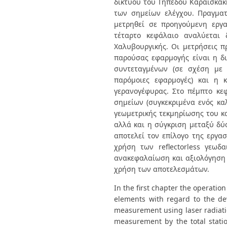
δικτύου του Γηπέδου Καραϊσκάκ
των σημείων ελέγχου. Πραγματ
μετρηθεί σε προηγούμενη εργ
τέταρτο κεφάλαιο αναλύεται 
Χαλυβουργικής. Οι μετρήσεις π
παρούσας εφαρμογής είναι η δ
συντεταγμένων (σε σχέση με 
παρόμοιες εφαρμογές) και η 
γερανογέφυρας. Στο πέμπτο κε
σημείων (συγκεκριμένα ενός κα
γεωμετρικής τεκμηρίωσης του κ
αλλά και η σύγκριση μεταξύ δύ
αποτελεί τον επίλογο της εργα
χρήση των reflectorless γεωδ
ανακεφαλαίωση και αξιολόγηση τ
χρήση των αποτελεσμάτων.
In the first chapter the operation
elements with regard to the dev
measurement using laser radiati
measurement by the total stat