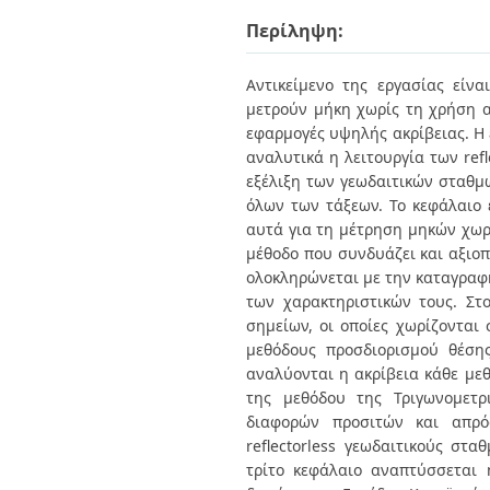
Διπλωματικές Εργασίες
Πολιτικές Πρόσβασης
Περίληψη:
Ανά Ημερομηνία
Έκδοσης
Συγγραφείς
Αντικείμενο της εργασίας είν
Τίτλοι
μετρούν μήκη χωρίς τη χρήση αν
Θέματα
εφαρμογές υψηλής ακρίβειας. Η 
αναλυτικά η λειτουργία των refl
εξέλιξη των γεωδαιτικών σταθμώ
όλων των τάξεων. Το κεφάλαιο 
αυτά για τη μέτρηση μηκών χωρ
μέθοδο που συνδυάζει και αξιο
ολοκληρώνεται με την καταγραφ
των χαρακτηριστικών τους. Στ
σημείων, οι οποίες χωρίζονται
μεθόδους προσδιορισμού θέσης
αναλύονται η ακρίβεια κάθε μεθ
της μεθόδου της Τριγωνομετρ
διαφορών προσιτών και απρό
reflectorless γεωδαιτικούς στ
τρίτο κεφάλαιο αναπτύσσεται