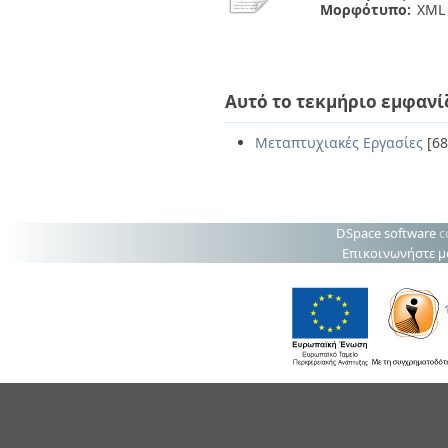
Μορφότυπο:
XML
Αυτό το τεκμήριο εμφανί
Μεταπτυχιακές Εργασίες
[68
DSpace software
c
Επικοινωνήστε μ