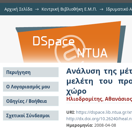
Αρχική Σελίδα
→
Κεντρική Βιβλιοθήκη Ε.Μ.Π.
→
Ιδρυματικό 
Ανάλυση της μέτρησης μήκους
Εργασίες
→
Εμφάνιση Τεκμηρίου
Αποθετήριο DSpace/Manakin
προσδιορισμού της θέσης σημείω
Ανάλυση της μέ
Περιήγηση
μελέτη του πρ
Σε όλο το DSpace
Ο Λογαριασμός μου
χώρο
Κοινότητες & Συλλογές
Σύνδεση
Ηλιοδρομίτης, Αθανάσιος
Ανά Ημερομηνία
Οδηγίες / Βοήθεια
Εγγραφή
Έκδοσης
Οδηγίες Υποβολής
Συγγραφείς
URI:
https://dspace.lib.ntua.gr/
Σχετικοί Σύνδεσμοι
Οδηγίες Χρήσης ΙΑ
Τίτλοι
http://dx.doi.org/10.26240/heal.
Συχνές Ερωτήσεις
Θέματα
Ημερομηνία:
2008-04-08
Οδηγίες Υποβολής -
Αυτή η Συλλογή