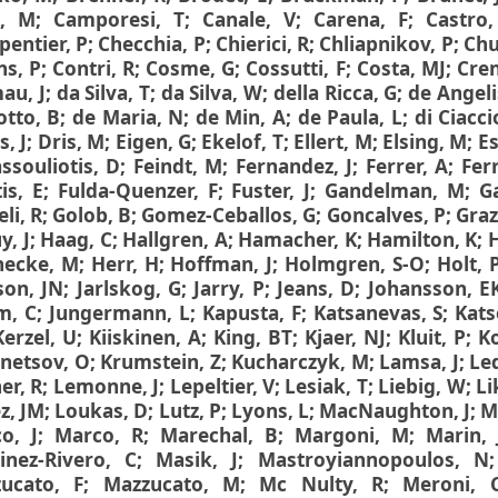
i, M
;
Camporesi, T
;
Canale, V
;
Carena, F
;
Castro
pentier, P
;
Checchia, P
;
Chierici, R
;
Chliapnikov, P
;
Chu
ns, P
;
Contri, R
;
Cosme, G
;
Cossutti, F
;
Costa, MJ
;
Cren
au, J
;
da Silva, T
;
da Silva, W
;
della Ricca, G
;
de Angeli
otto, B
;
de Maria, N
;
de Min, A
;
de Paula, L
;
di Ciacci
, J
;
Dris, M
;
Eigen, G
;
Ekelof, T
;
Ellert, M
;
Elsing, M
;
Es
ssouliotis, D
;
Feindt, M
;
Fernandez, J
;
Ferrer, A
;
Ferr
is, E
;
Fulda-Quenzer, F
;
Fuster, J
;
Gandelman, M
;
G
li, R
;
Golob, B
;
Gomez-Ceballos, G
;
Goncalves, P
;
Graz
y, J
;
Haag, C
;
Hallgren, A
;
Hamacher, K
;
Hamilton, K
;
H
ecke, M
;
Herr, H
;
Hoffman, J
;
Holmgren, S-O
;
Holt, 
son, JN
;
Jarlskog, G
;
Jarry, P
;
Jeans, D
;
Johansson, E
m, C
;
Jungermann, L
;
Kapusta, F
;
Katsanevas, S
;
Kats
Kerzel, U
;
Kiiskinen, A
;
King, BT
;
Kjaer, NJ
;
Kluit, P
;
Ko
netsov, O
;
Krumstein, Z
;
Kucharczyk, M
;
Lamsa, J
;
Le
er, R
;
Lemonne, J
;
Lepeltier, V
;
Lesiak, T
;
Liebig, W
;
Li
z, JM
;
Loukas, D
;
Lutz, P
;
Lyons, L
;
MacNaughton, J
;
M
o, J
;
Marco, R
;
Marechal, B
;
Margoni, M
;
Marin, 
inez-Rivero, C
;
Masik, J
;
Mastroyiannopoulos, N
ucato, F
;
Mazzucato, M
;
Mc Nulty, R
;
Meroni, 