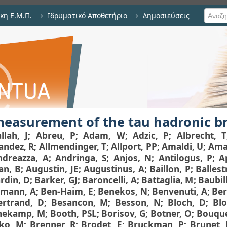
κη Ε.Μ.Π.
→
Ιδρυματικό Αποθετήριο
→
Δημοσιεύσεις
e tau hadronic branching ratios
ιση Τεκμηρίου
easurement of the tau hadronic br
llah, J
;
Abreu, P
;
Adam, W
;
Adzic, P
;
Albrecht, T
andez, R
;
Allmendinger, T
;
Allport, PP
;
Amaldi, U
;
Ama
ndreazza, A
;
Andringa, S
;
Anjos, N
;
Antilogus, P
;
A
n, B
;
Augustin, JE
;
Augustinus, A
;
Baillon, P
;
Ballest
rdin, D
;
Barker, GJ
;
Baroncelli, A
;
Battaglia, M
;
Baubill
mann, A
;
Ben-Haim, E
;
Benekos, N
;
Benvenuti, A
;
Ber
ertrand, D
;
Besancon, M
;
Besson, N
;
Bloch, D
;
Bl
nekamp, M
;
Booth, PSL
;
Borisov, G
;
Botner, O
;
Bouque
ko, M
;
Brenner, R
;
Brodet, E
;
Bruckman, P
;
Brunet,