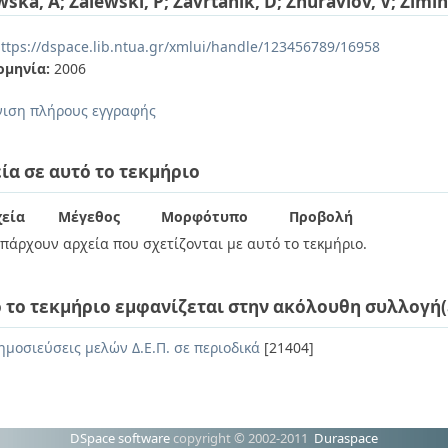
wska, A
;
Zalewski, P
;
Zavrtanik, D
;
Zhuravlov, V
;
Zimin
ttps://dspace.lib.ntua.gr/xmlui/handle/123456789/16958
ομηνία:
2006
ιση πλήρους εγγραφής
ία σε αυτό το τεκμήριο
εία
Μέγεθος
Μορφότυπο
Προβολή
πάρχουν αρχεία που σχετίζονται με αυτό το τεκμήριο.
 το τεκμήριο εμφανίζεται στην ακόλουθη συλλογή(
ημοσιεύσεις μελών Δ.Ε.Π. σε περιοδικά
[21404]
DSpace software
copyright © 2002-2011
Duraspace