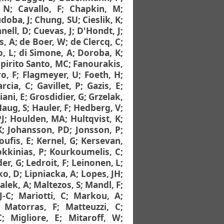
, N
;
Cavallo, F
;
Chapkin, M
;
doba, J
;
Chung, SU
;
Cieslik, K
;
nell, D
;
Cuevas, J
;
D'Hondt, J
;
s, A
;
de Boer, W
;
de Clercq, C
;
o, L
;
di Simone, A
;
Doroba, K
;
pirito Santo, MC
;
Fanourakis,
o, F
;
Flagmeyer, U
;
Foeth, H
;
arcia, C
;
Gavillet, P
;
Gazis, E
;
iani, E
;
Grosdidier, G
;
Grzelak,
aug, S
;
Hauler, F
;
Hedberg, V
;
PJ
;
Houlden, MA
;
Hultqvist, K
;
K
;
Johansson, PD
;
Jonsson, P
;
oufis, E
;
Kernel, G
;
Kersevan,
kkinias, P
;
Kourkoumelis, C
;
der, G
;
Ledroit, F
;
Leinonen, L
;
ko, D
;
Lipniacka, A
;
Lopes, JH
;
alek, A
;
Maltezos, S
;
Mandl, F
;
J-C
;
Mariotti, C
;
Markou, A
;
;
Matorras, F
;
Matteuzzi, C
;
C
;
Migliore, E
;
Mitaroff, W
;