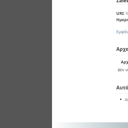
Zale
URI:
h
Ημερ
Εμφάν
Αρχε
Αρχ
Δεν υ
Αυτό
Δ