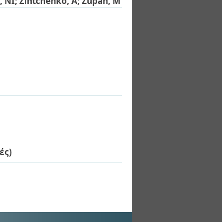
, NI
;
Zintchenko, A
;
Zupan, M
ές)