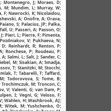
R
;
Montenegro, J
;
Moraes, D
;
s, M
;
Mundim, L
;
Murray, W
;
, F
;
Nawrocki, K
;
Nicolaidou,
shevski, A
;
Onofre, A
;
Orava,
Paiano, S
;
Palacios, JP
;
Palka,
fall, U
;
Passeri, A
;
Passon, O
;
 J
;
Pieri, L
;
Pierre, F
;
Pimenta,
Pozdniakov, V
;
Pukhaeva, N
;
, D
;
Reinhardt, R
;
Renton, P
;
A
;
Ronchese, P
;
Roudeau, P
;
, A
;
Salmi, L
;
Salt, J
;
Sander, C
;
iebel, M
;
Sisakian, A
;
Smadja,
ssov, T
;
Stanitzki, M
;
Stocchi,
umlak, T
;
Tabarelli, T
;
Taffard,
 M
;
Todorovova, S
;
Tome, B
;
;
Trochimczuk, M
;
Troncon, C
;
v, V
;
Valenti, G
;
van Dam, P
;
ulpen, I
;
Vegni, G
;
Veloso, F
;
V
;
Wahlen, H
;
Washbrook, AJ
;
M
;
Witek, M
;
Yushchenko, O
;