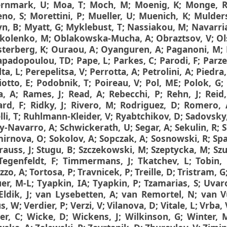
rnmark, U
;
Moa, T
;
Moch, M
;
Moenig, K
;
Monge, 
no, S
;
Morettini, P
;
Mueller, U
;
Muenich, K
;
Mulder
n, B
;
Myatt, G
;
Myklebust, T
;
Nassiakou, M
;
Navarria
kolenko, M
;
Oblakowska-Mucha, A
;
Obraztsov, V
;
Ol
terberg, K
;
Ouraou, A
;
Oyanguren, A
;
Paganoni, M
;
apadopoulou, TD
;
Pape, L
;
Parkes, C
;
Parodi, F
;
Parze
ta, L
;
Perepelitsa, V
;
Perrotta, A
;
Petrolini, A
;
Piedra,
iotto, E
;
Podobnik, T
;
Poireau, V
;
Pol, ME
;
Polok, G
;
a, A
;
Rames, J
;
Read, A
;
Rebecchi, P
;
Rehn, J
;
Reid
ard, F
;
Ridky, J
;
Rivero, M
;
Rodriguez, D
;
Romero, 
li, T
;
Ruhlmann-Kleider, V
;
Ryabtchikov, D
;
Sadovsky
y-Navarro, A
;
Schwickerath, U
;
Segar, A
;
Sekulin, R
;
S
mirnova, O
;
Sokolov, A
;
Sopczak, A
;
Sosnowski, R
;
Spa
rauss, J
;
Stugu, B
;
Szczekowski, M
;
Szeptycka, M
;
Sz
Tegenfeldt, F
;
Timmermans, J
;
Tkatchev, L
;
Tobin,
zzo, A
;
Tortosa, P
;
Travnicek, P
;
Treille, D
;
Tristram, G
uer, M-L
;
Tyapkin, IA
;
Tyapkin, P
;
Tzamarias, S
;
Uvaro
Eldik, J
;
van Lysebetten, A
;
van Remortel, N
;
van V
s, W
;
Verdier, P
;
Verzi, V
;
Vilanova, D
;
Vitale, L
;
Vrba, 
er, C
;
Wicke, D
;
Wickens, J
;
Wilkinson, G
;
Winter, 