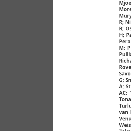
Mjoe
More
Mury
R
;
Ni
R
;
Os
H
;
P
Peral
M
;
P
Pulli
Rich
Rovel
Savo
G
;
S
A
;
St
AC
;
Tona
Turl
van 
Venu
Weis