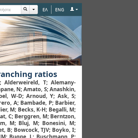
ΕΛ
ENG
anching ratios
;
Alderweireld, T
;
Alemany-
pane, N
;
Amato, S
;
Anashkin,
pel, W-D
;
Arnoud, Y
;
Ask, S
;
rero, A
;
Bambade, P
;
Barbier,
ier, M
;
Becks, K-H
;
Begalli, M
;
at, C
;
Berggren, M
;
Berntzon,
om, M
;
Bluj, M
;
Bonesini, M
;
t, B
;
Bowcock, TJV
;
Boyko, I
;
 JM
;
Bugge, L
;
Buschmann, P
;