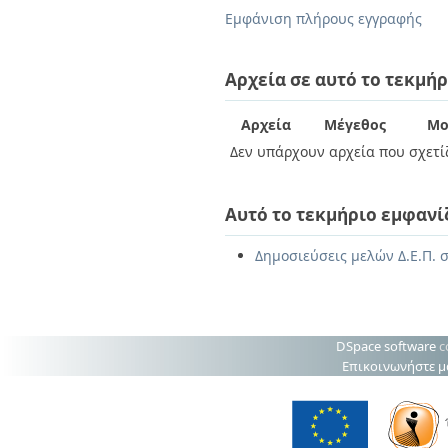
Διπλωματικές Εργασίες
Εμφάνιση πλήρους εγγραφής
Πολιτικές Πρόσβασης
Ανά Ημερομηνία
Έκδοσης
Συγγραφείς
Αρχεία σε αυτό το τεκμήρ
Τίτλοι
Θέματα
Αρχεία
Μέγεθος
Μο
Δεν υπάρχουν αρχεία που σχετίζ
Αυτό το τεκμήριο εμφανί
Δημοσιεύσεις μελών Δ.Ε.Π. σ
DSpace software
c
Επικοινωνήστε μ