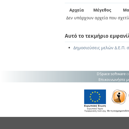
Διπλωματικές Εργασίες
Πολιτικές Πρόσβασης
Ανά Ημερομηνία
Αρχεία
Μέγεθος
Μο
Έκδοσης
Δεν υπάρχουν αρχεία που σχετίζ
Συγγραφείς
Τίτλοι
Θέματα
Αυτό το τεκμήριο εμφανί
Δημοσιεύσεις μελών Δ.Ε.Π. σ
DSpace software
c
Επικοινωνήστε μ