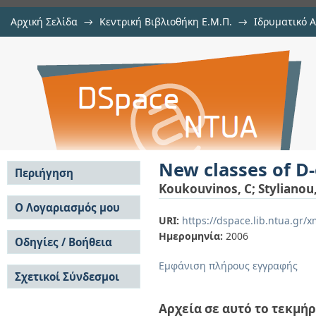
Αρχική Σελίδα
→
Κεντρική Βιβλιοθήκη Ε.Μ.Π.
→
Ιδρυματικό 
New classes of D-optimal edge des
μελών Δ.Ε.Π. σε περιοδικά
→
Εμφάνιση Τεκμηρίου
Αποθετήριο DSpace/Manakin
New classes of D
Περιήγηση
Koukouvinos, C
;
Stylianou,
Σε όλο το DSpace
Ο Λογαριασμός μου
URI:
https://dspace.lib.ntua.gr
Κοινότητες & Συλλογές
Σύνδεση
Ημερομηνία:
2006
Ανά Ημερομηνία
Οδηγίες / Βοήθεια
Εγγραφή
Έκδοσης
Οδηγίες Υποβολής
Συγγραφείς
Εμφάνιση πλήρους εγγραφής
Σχετικοί Σύνδεσμοι
Οδηγίες Χρήσης ΙΑ
Τίτλοι
Συχνές Ερωτήσεις
Θέματα
Οδηγίες Υποβολής -
Αρχεία σε αυτό το τεκμήρ
Αυτή η Συλλογή