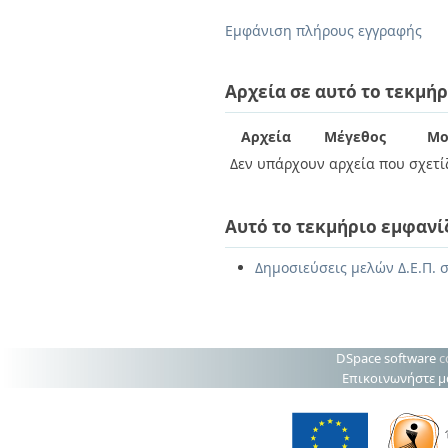
Διπλωματικές Εργασίες
Πολιτικές Πρόσβασης
Ανά Ημερομηνία
Εμφάνιση πλήρους εγγραφής
Έκδοσης
Συγγραφείς
Τίτλοι
Αρχεία σε αυτό το τεκμήρ
Θέματα
Αρχεία
Μέγεθος
Μο
Δεν υπάρχουν αρχεία που σχετίζ
Αυτό το τεκμήριο εμφανί
Δημοσιεύσεις μελών Δ.Ε.Π. σ
DSpace software
c
Επικοινωνήστε μ