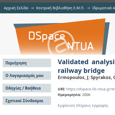
Αρχική Σελίδα
→
Κεντρική Βιβλιοθήκη Ε.Μ.Π.
→
Ιδρυματικό 
Validated analysis and strengtheni
μελών Δ.Ε.Π. σε περιοδικά
→
Εμφάνιση Τεκμηρίου
Αποθετήριο DSpace/Manakin
Validated analys
Περιήγηση
railway bridge
Σε όλο το DSpace
Ο Λογαριασμός μου
Ermopoulos, J
;
Spyrakos, 
Κοινότητες & Συλλογές
Σύνδεση
Ανά Ημερομηνία
Οδηγίες / Βοήθεια
Εγγραφή
URI:
https://dspace.lib.ntua.gr
Έκδοσης
Ημερομηνία:
2006
Οδηγίες Υποβολής
Συγγραφείς
Σχετικοί Σύνδεσμοι
Οδηγίες Χρήσης ΙΑ
Τίτλοι
Εμφάνιση πλήρους εγγραφής
Συχνές Ερωτήσεις
Θέματα
Οδηγίες Υποβολής -
Αυτή η Συλλογή