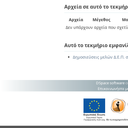
Διπλωματικές Εργασίες
Αρχεία σε αυτό το τεκμήρ
Πολιτικές Πρόσβασης
Ανά Ημερομηνία
Έκδοσης
Συγγραφείς
Αρχεία
Μέγεθος
Μο
Τίτλοι
Δεν υπάρχουν αρχεία που σχετίζ
Θέματα
Αυτό το τεκμήριο εμφανί
Δημοσιεύσεις μελών Δ.Ε.Π. σ
DSpace software
c
Επικοινωνήστε μ