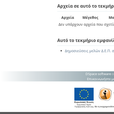
Διπλωματικές Εργασίες
Αρχεία σε αυτό το τεκμήρ
Πολιτικές Πρόσβασης
Ανά Ημερομηνία
Έκδοσης
Συγγραφείς
Αρχεία
Μέγεθος
Μο
Τίτλοι
Δεν υπάρχουν αρχεία που σχετίζ
Θέματα
Αυτό το τεκμήριο εμφανί
Δημοσιεύσεις μελών Δ.Ε.Π. σ
DSpace software
c
Επικοινωνήστε μ