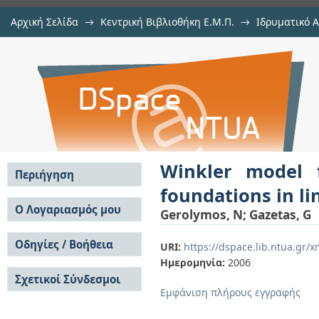
Αρχική Σελίδα
→
Κεντρική Βιβλιοθήκη Ε.Μ.Π.
→
Ιδρυματικό 
Winkler model for lateral response 
μελών Δ.Ε.Π. σε περιοδικά
→
Εμφάνιση Τεκμηρίου
Αποθετήριο DSpace/Manakin
Winkler model f
Περιήγηση
foundations in lin
Σε όλο το DSpace
Ο Λογαριασμός μου
Gerolymos, N
;
Gazetas, G
Κοινότητες & Συλλογές
Σύνδεση
Ανά Ημερομηνία
Οδηγίες / Βοήθεια
Εγγραφή
URI:
https://dspace.lib.ntua.gr
Έκδοσης
Ημερομηνία:
2006
Οδηγίες Υποβολής
Συγγραφείς
Σχετικοί Σύνδεσμοι
Οδηγίες Χρήσης ΙΑ
Τίτλοι
Εμφάνιση πλήρους εγγραφής
Συχνές Ερωτήσεις
Θέματα
Οδηγίες Υποβολής -
Αυτή η Συλλογή