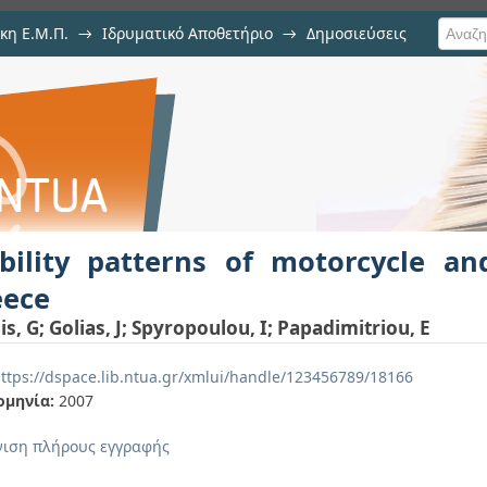
κη Ε.Μ.Π.
→
Ιδρυματικό Αποθετήριο
→
Δημοσιεύσεις
 motorcycle and moped riders in Gr
ιση Τεκμηρίου
bility patterns of motorcycle a
eece
is, G
;
Golias, J
;
Spyropoulou, I
;
Papadimitriou, E
ttps://dspace.lib.ntua.gr/xmlui/handle/123456789/18166
ομηνία:
2007
ιση πλήρους εγγραφής