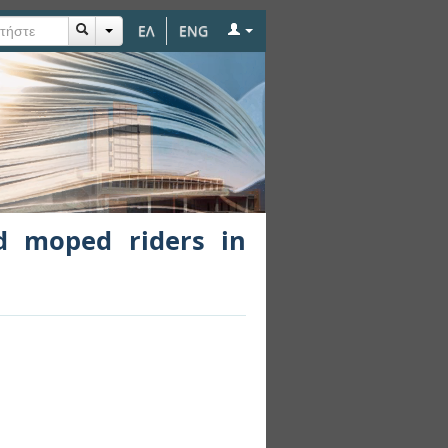
ΕΛ
ENG
eece
nd moped riders in