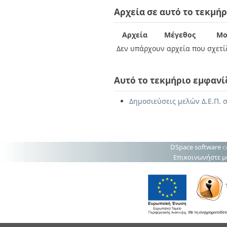
Διπλωματικές Εργασίες
Αρχεία σε αυτό το τεκμήρ
Πολιτικές Πρόσβασης
Ανά Ημερομηνία
Έκδοσης
Συγγραφείς
Αρχεία
Μέγεθος
Μο
Τίτλοι
Δεν υπάρχουν αρχεία που σχετίζ
Θέματα
Αυτό το τεκμήριο εμφανί
Δημοσιεύσεις μελών Δ.Ε.Π. σ
DSpace software
c
Επικοινωνήστε μ