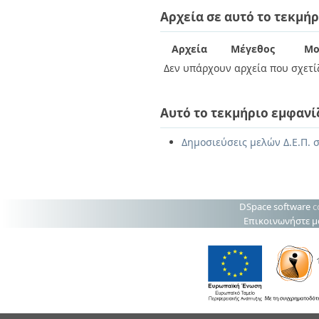
Διπλωματικές Εργασίες
Αρχεία σε αυτό το τεκμήρ
Πολιτικές Πρόσβασης
Ανά Ημερομηνία
Έκδοσης
Συγγραφείς
Αρχεία
Μέγεθος
Μο
Τίτλοι
Δεν υπάρχουν αρχεία που σχετίζ
Θέματα
Αυτό το τεκμήριο εμφανί
Δημοσιεύσεις μελών Δ.Ε.Π. σ
DSpace software
c
Επικοινωνήστε μ