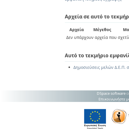
Διπλωματικές Εργασίες
Πολιτικές Πρόσβασης
Ανά Ημερομηνία
Έκδοσης
Αρχεία σε αυτό το τεκμήρ
Συγγραφείς
Τίτλοι
Αρχεία
Μέγεθος
Μο
Θέματα
Δεν υπάρχουν αρχεία που σχετίζ
Αυτό το τεκμήριο εμφανί
Δημοσιεύσεις μελών Δ.Ε.Π. σ
DSpace software
c
Επικοινωνήστε μ