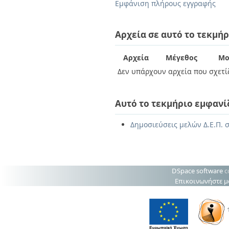
Διπλωματικές Εργασίες
Εμφάνιση πλήρους εγγραφής
Πολιτικές Πρόσβασης
Ανά Ημερομηνία
Έκδοσης
Αρχεία σε αυτό το τεκμήρ
Συγγραφείς
Τίτλοι
Θέματα
Αρχεία
Μέγεθος
Μο
Δεν υπάρχουν αρχεία που σχετίζ
Αυτό το τεκμήριο εμφανί
Δημοσιεύσεις μελών Δ.Ε.Π. σ
DSpace software
c
Επικοινωνήστε μ