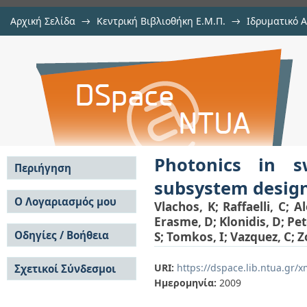
Αρχική Σελίδα
→
Κεντρική Βιβλιοθήκη Ε.Μ.Π.
→
Ιδρυματικό 
Photonics in switching: Enabling 
μελών Δ.Ε.Π. σε περιοδικά
→
Εμφάνιση Τεκμηρίου
Αποθετήριο DSpace/Manakin
Photonics in s
Περιήγηση
subsystem desig
Σε όλο το DSpace
Ο Λογαριασμός μου
Vlachos, K
;
Raffaelli, C
;
Al
Κοινότητες & Συλλογές
Erasme, D
;
Klonidis, D
;
Pe
Σύνδεση
Ανά Ημερομηνία
Οδηγίες / Βοήθεια
S
;
Tomkos, I
;
Vazquez, C
;
Z
Εγγραφή
Έκδοσης
Οδηγίες Υποβολής
Συγγραφείς
URI:
https://dspace.lib.ntua.gr
Σχετικοί Σύνδεσμοι
Οδηγίες Χρήσης ΙΑ
Τίτλοι
Ημερομηνία:
2009
Συχνές Ερωτήσεις
Θέματα
Οδηγίες Υποβολής -
Αυτή η Συλλογή