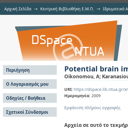
Αρχική Σελίδα
→
Κεντρική Βιβλιοθήκη Ε.Μ.Π.
→
Ιδρυματικό 
Potential brain imaging using near
μελών Δ.Ε.Π. σε περιοδικά
→
Εμφάνιση Τεκμηρίου
Αποθετήριο DSpace/Manakin
Potential brain i
Περιήγηση
Oikonomou, A
;
Karanasiou
Σε όλο το DSpace
Ο Λογαριασμός μου
URI:
https://dspace.lib.ntua.gr
Κοινότητες & Συλλογές
Σύνδεση
Ημερομηνία:
2009
Ανά Ημερομηνία
Οδηγίες / Βοήθεια
Εγγραφή
Έκδοσης
Οδηγίες Υποβολής
Συγγραφείς
Εμφάνιση πλήρους εγγραφής
Σχετικοί Σύνδεσμοι
Οδηγίες Χρήσης ΙΑ
Τίτλοι
Συχνές Ερωτήσεις
Θέματα
Οδηγίες Υποβολής -
Αρχεία σε αυτό το τεκμήρ
Αυτή η Συλλογή