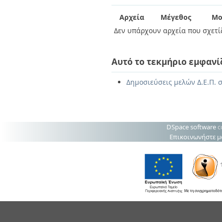
Διπλωματικές Εργασίες
Πολιτικές Πρόσβασης
Ανά Ημερομηνία
Αρχεία
Μέγεθος
Μο
Έκδοσης
Δεν υπάρχουν αρχεία που σχετίζ
Συγγραφείς
Τίτλοι
Θέματα
Αυτό το τεκμήριο εμφανί
Δημοσιεύσεις μελών Δ.Ε.Π. σ
DSpace software
c
Επικοινωνήστε μ