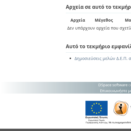
Διπλωματικές Εργασίες
Αρχεία σε αυτό το τεκμήρ
Πολιτικές Πρόσβασης
Ανά Ημερομηνία
Έκδοσης
Συγγραφείς
Αρχεία
Μέγεθος
Μο
Τίτλοι
Δεν υπάρχουν αρχεία που σχετίζ
Θέματα
Αυτό το τεκμήριο εμφανί
Δημοσιεύσεις μελών Δ.Ε.Π. σ
DSpace software
c
Επικοινωνήστε μ