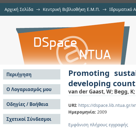
Αρχική Σελίδα
→
Κεντρική Βιβλιοθήκη Ε.Μ.Π.
→
Ιδρυματικό 
Promoting sustainable energy tech
μελών Δ.Ε.Π. σε περιοδικά
→
Εμφάνιση Τεκμηρίου
Αποθετήριο DSpace/Manakin
through the CDM
Promoting susta
Περιήγηση
developing count
Σε όλο το DSpace
Ο Λογαριασμός μου
van der Gaast, W
;
Begg, K
Κοινότητες & Συλλογές
Σύνδεση
Ανά Ημερομηνία
Οδηγίες / Βοήθεια
Εγγραφή
URI:
https://dspace.lib.ntua.gr
Έκδοσης
Ημερομηνία:
2009
Οδηγίες Υποβολής
Συγγραφείς
Σχετικοί Σύνδεσμοι
Οδηγίες Χρήσης ΙΑ
Τίτλοι
Εμφάνιση πλήρους εγγραφής
Συχνές Ερωτήσεις
Θέματα
Οδηγίες Υποβολής -
Αυτή η Συλλογή