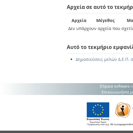
Διπλωματικές Εργασίες
Αρχεία σε αυτό το τεκμήρ
Πολιτικές Πρόσβασης
Ανά Ημερομηνία
Έκδοσης
Συγγραφείς
Αρχεία
Μέγεθος
Μο
Τίτλοι
Δεν υπάρχουν αρχεία που σχετίζ
Θέματα
Αυτό το τεκμήριο εμφανί
Δημοσιεύσεις μελών Δ.Ε.Π. σ
DSpace software
c
Επικοινωνήστε μ