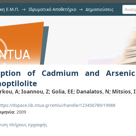
κη Ε.Μ.Π.
→
Ιδρυματικό Αποθετήριο
→
Δημοσιεύσεις
and Arsenic by goethite and clinop
ιση Τεκμηρίου
rption of Cadmium and Arsenic
noptilolite
rkou, A
;
Ioannou, Z
;
Golia, EE
;
Danalatos, N
;
Mitsios, 
ttps://dspace.lib.ntua.gr/xmlui/handle/123456789/19988
ομηνία:
2009
ιση πλήρους εγγραφής