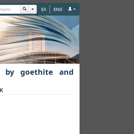
ΕΛ
ENG
tilolite
 by goethite and
IK