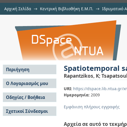
Αρχική Σελίδα
→
Κεντρική Βιβλιοθήκη Ε.Μ.Π.
→
Ιδρυματικό 
Spatiotemporal saliency for video c
μελών Δ.Ε.Π. σε περιοδικά
→
Εμφάνιση Τεκμηρίου
Αποθετήριο DSpace/Manakin
Spatiotemporal sa
Περιήγηση
Rapantzikos, K
;
Tsapatsoul
Σε όλο το DSpace
Ο Λογαριασμός μου
URI:
https://dspace.lib.ntua.gr
Κοινότητες & Συλλογές
Σύνδεση
Ημερομηνία:
2009
Ανά Ημερομηνία
Οδηγίες / Βοήθεια
Εγγραφή
Έκδοσης
Οδηγίες Υποβολής
Συγγραφείς
Εμφάνιση πλήρους εγγραφής
Σχετικοί Σύνδεσμοι
Οδηγίες Χρήσης ΙΑ
Τίτλοι
Συχνές Ερωτήσεις
Θέματα
Οδηγίες Υποβολής -
Αρχεία σε αυτό το τεκμήρ
Αυτή η Συλλογή