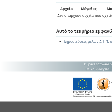
Διπλωματικές Εργασίες
Πολιτικές Πρόσβασης
Ανά Ημερομηνία
Αρχεία
Μέγεθος
Μο
Έκδοσης
Δεν υπάρχουν αρχεία που σχετίζ
Συγγραφείς
Τίτλοι
Θέματα
Αυτό το τεκμήριο εμφανί
Δημοσιεύσεις μελών Δ.Ε.Π. σ
DSpace software
c
Επικοινωνήστε μ